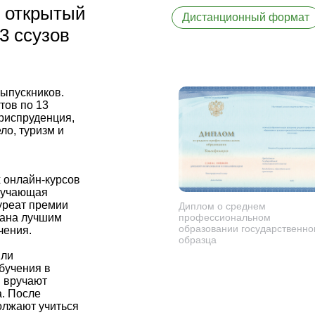
й открытый
Дистанционный формат
3 ссузов
выпускников.
тов по 13
риспруденция,
ло, туризм и
 онлайн-курсов
учающая
уреат премии
Диплом о среднем
ана лучшим
профессиональном
образовании государственно
чения.
образца
или
бучения в
 вручают
. После
олжают учиться