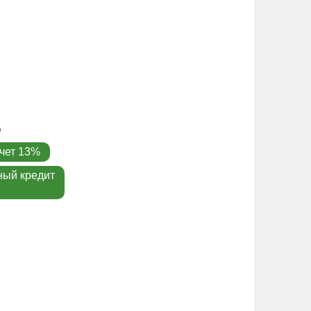
чет 13%
ный кредит