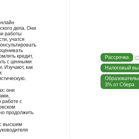
онлайн
кого дела. Они
ми работы
ти, учатся
консультировать
 оценивать
рмлять кредит,
Рассрочка
ать с ценными
 Изучают, как
Налоговый вы
:
истическую.
Образователь
3% от Сбера
х: они
ами,
 работе с
овском
но продолжить
 с высшим
уководителя