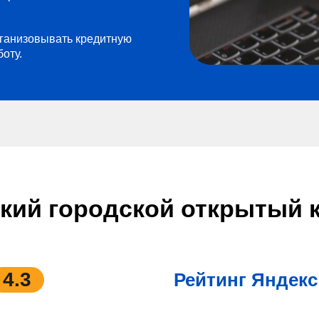
ганизовывать кредитную
боту.
кий городской открытый 
4.3
Рейтинг Яндекс