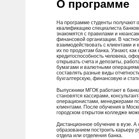
О программе
На программе студенты получают 
квалификацию специалиста банковс
знакомятся с правилами и нюанса
финансовой организации. В частнос
взаимодействовать с клиентами и 
их по продуктам банка. Узнают, как
кредитоспособность человека, офо
открывать счета и депозиты, работ
бумагами и валютными операциями.
составлять разные виды отчетности
бухгалтерскую, финансовую и стат
Выпускники МГОК работают в банка
становятся кассирами, консультант
операционистами, менеджерами по
клиентами. После обучения в Моск
городском открытом колледже мож
Дистанционное обучение в вузе. А
образованием построить карьеру р
отдела или отделения банка.