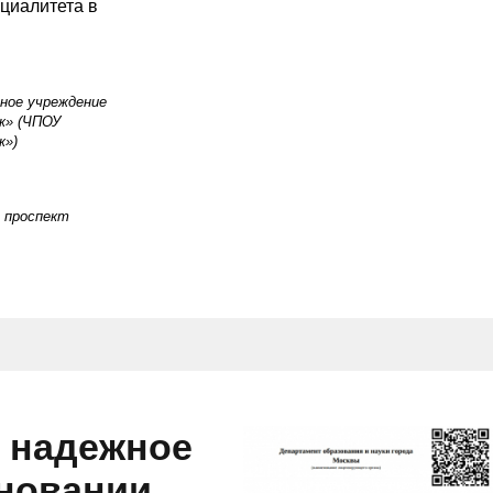
циалитета в
ное учреждение
ж» (ЧПОУ
ж»)
, проспект
и надежное
сновании