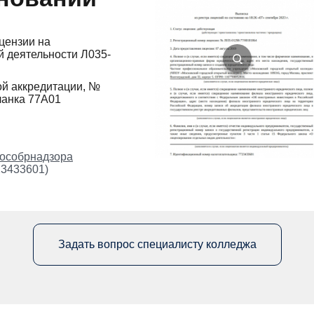
цензии на
 деятельности Л035-
ой аккредитации, №
ланка 77А01
особрнадзора
23433601)
Задать вопрос специалисту колледжа