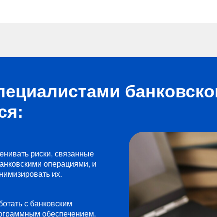
пециалистами банковског
ся:
енивать риски, связанные
банковскими операциями, и
нимизировать их.
ботать с банковским
ограммным обеспечением.