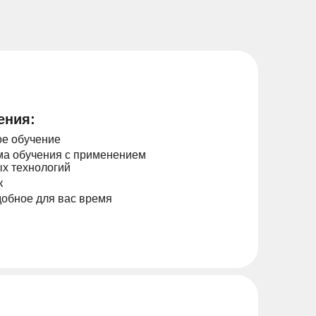
ения:
е обучение
а обучения с применением
х технологий
к
добное для вас время