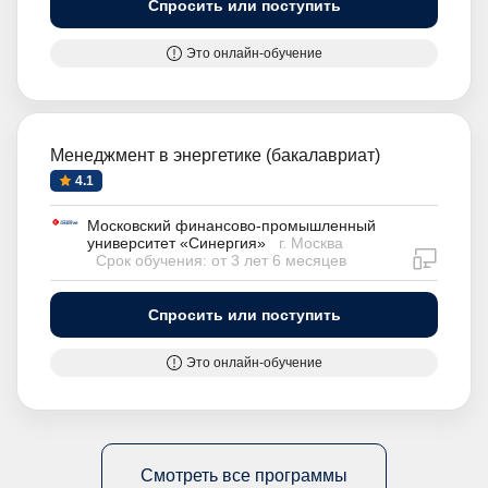
Спросить или поступить
Это онлайн-обучение
Менеджмент в энергетике (бакалавриат)
4.1
Московский финансово-промышленный
университет «Синергия»
г. Москва
дистан
Срок обучения: от 3 лет 6 месяцев
Спросить или поступить
Это онлайн-обучение
Смотреть все программы