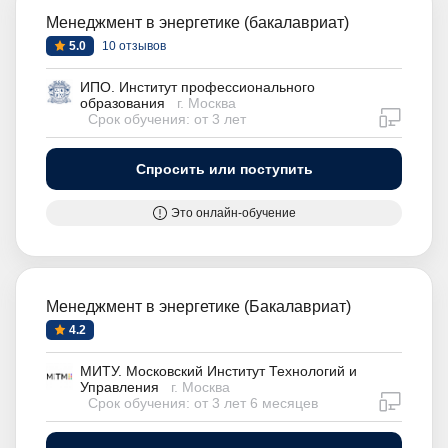
Менеджмент в энергетике (бакалавриат)
5.0
10 отзывов
ИПО. Институт профессионального
образования
г. Москва
дистан
Срок обучения: от 3 лет
Спросить или поступить
Это онлайн-обучение
Менеджмент в энергетике (Бакалавриат)
4.2
МИТУ. Московский Институт Технологий и
Управления
г. Москва
дистан
Срок обучения: от 3 лет 6 месяцев