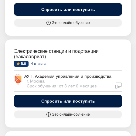
Спросить или поступить
Это онлайн-обучение
Электрические станции и подстанции
(бакалавриат)
5.0
4 отзыва
АУП. Академия управления и производства
г. Москва
дистан
Срок обучения: от 3 лет 6 месяцев
Спросить или поступить
Это онлайн-обучение