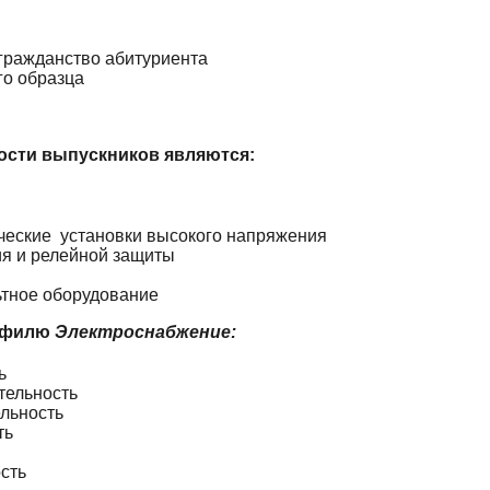
 гражданство абитуриента
го образца
сти выпускников являются:
ические установки высокого напряжения
ия и релейной защиты
ьтное оборудование
рофилю
Электроснабжение:
ь
тельность
льность
ть
сть