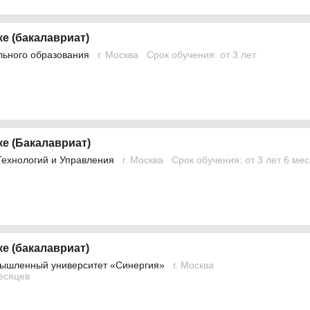
е (бакалавриат)
льного образования
г. Москва
Срок обучения: от 3 лет
е (Бакалавриат)
Технологий и Управления
г. Москва
Срок обучения: от 3 лет 6 ме
е (бакалавриат)
ышленный университет «Синергия»
г. Москва
месяцев