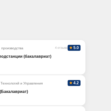
5.0
 производства
4 отзыва
подстанции (бакалавриат)
4.2
 Технологий и Управления
(Бакалавриат)