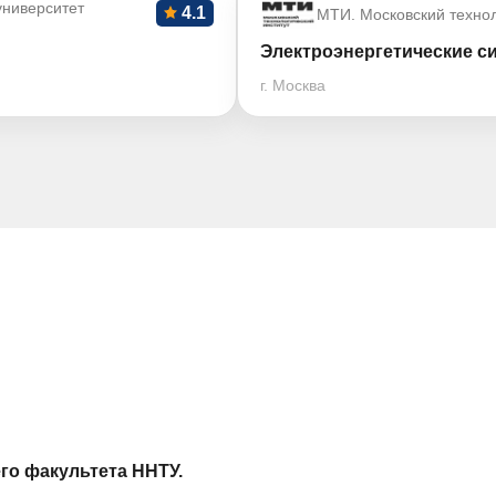
ниверситет
4.1
МТИ. Московский технол
Электроэнергетические с
г. Москва
го факультета ННТУ.