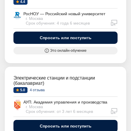
4.4
РосНОУ — Российский новый университет
г. Москва
дистан
Срок обучения: 4 года 6 месяцев
Спросить или поступить
Это онлайн-обучение
Электрические станции и подстанции
(бакалавриат)
5.0
4 отзыва
АУП. Академия управления и производства
г. Москва
дистан
Срок обучения: от 3 лет 6 месяцев
Спросить или поступить