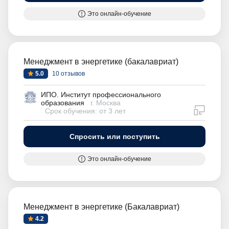
Это онлайн-обучение
Менеджмент в энергетике (бакалавриат)
5.0
10 отзывов
ИПО. Институт профессионального
образования
г. Москва
дистан
Срок обучения: от 3 лет
Спросить или поступить
Это онлайн-обучение
Менеджмент в энергетике (Бакалавриат)
4.2