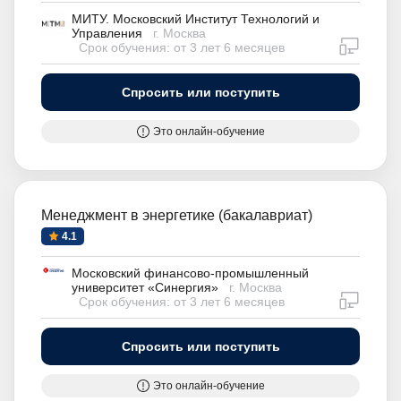
МИТУ. Московский Институт Технологий и
Управления
г. Москва
дистан
Срок обучения: от 3 лет 6 месяцев
Спросить или поступить
Это онлайн-обучение
Менеджмент в энергетике (бакалавриат)
4.1
Московский финансово-промышленный
университет «Синергия»
г. Москва
дистан
Срок обучения: от 3 лет 6 месяцев
Спросить или поступить
Это онлайн-обучение