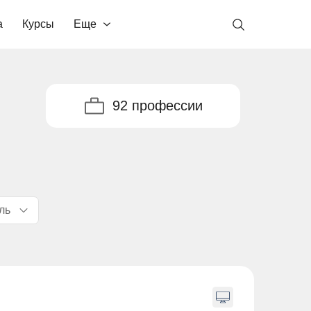
а
Курсы
Еще
92 профессии
ль