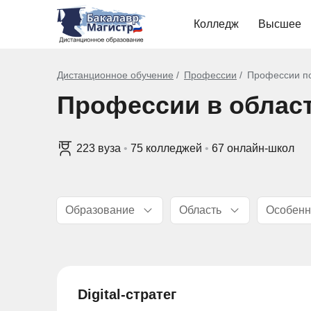
Колледж
Высшее
Дистанционное обучение
Профессии
Профессии по
Профессии в облас
223 вуза
•
75 колледжей
•
67 онлайн-школ
Образование
Область
Особенн
Digital-стратег