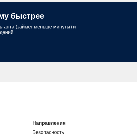
му быстрее
ьтанта (займет меньше минуты) и
едений
Направления
Безопасность