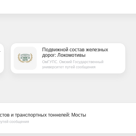
Подвижной состав железных
г
дорог: Локомотивы
ОмГУПС. Омский Государственный
университет путей сообщения
стов и транспортных тоннелей: Мосты
путей сообщения