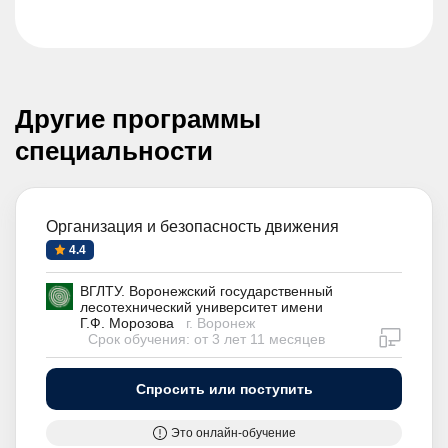
Другие программы
специальности
Организация и безопасность движения
4.4
ВГЛТУ. Воронежский государственный
лесотехнический университет имени
Г.Ф. Морозова
г. Воронеж
дистан
Срок обучения: от 3 лет 11 месяцев
Спросить или поступить
Это онлайн-обучение