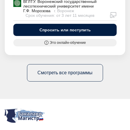
ВГЛТУ. Воронежский государственный
лесотехнический университет имени
Г.Ф. Морозова
г. Воронеж
дистан
Срок обучения: от 3 лет 11 месяцев
Спросить или поступить
Это онлайн-обучение
Смотреть все программы