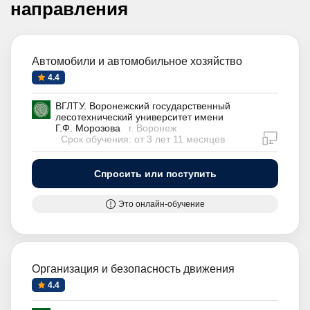
направления
Автомобили и автомобильное хозяйство
4.4
ВГЛТУ. Воронежский государственный
лесотехнический университет имени
Г.Ф. Морозова
г. Воронеж
дистан
Срок обучения: от 3 лет 11 месяцев
Спросить или поступить
Это онлайн-обучение
Организация и безопасность движения
4.4