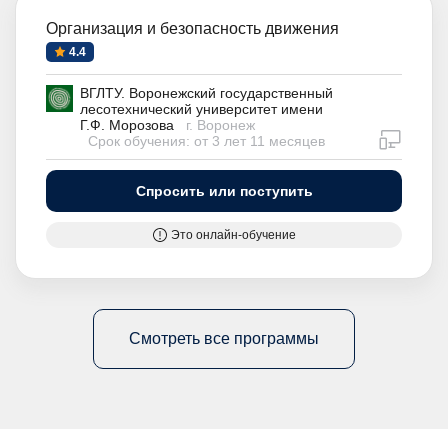
Организация и безопасность движения
4.4
ВГЛТУ. Воронежский государственный
лесотехнический университет имени
Г.Ф. Морозова
г. Воронеж
дистан
Срок обучения: от 3 лет 11 месяцев
Спросить или поступить
Это онлайн-обучение
Смотреть все программы