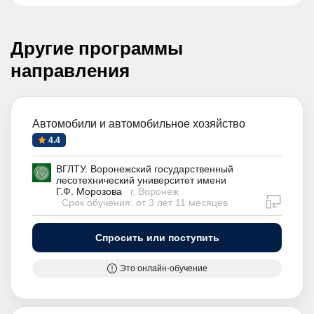
Другие программы
направления
Автомобили и автомобильное хозяйство
4.4
ВГЛТУ. Воронежский государственный
лесотехнический университет имени
Г.Ф. Морозова
г. Воронеж
дистан
Срок обучения: от 3 лет 11 месяцев
Спросить или поступить
Это онлайн-обучение