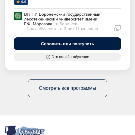
4.4
ВГЛТУ. Воронежский государственный
лесотехнический университет имени
Г.Ф. Морозова
г. Воронеж
дистан
Срок обучения: от 3 лет 11 месяцев
Спросить или поступить
Это онлайн-обучение
Смотреть все программы