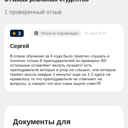
1 проверенный отзыв
3
Отзыв не подтвержден
23 июля 2014
Сергей
В плане обучения за 4 года было приятно слушать и
понятно только 6 преподавателей из примерно 40!
остальные оставляют желать лучшего! есть
преподаватели которых в упор не слышно, или которые
теряют мысль каждые 2 минуты! еще на 1-2 курсе не
нравилось то что преподаватели не отвечают на
вопросы, а говорят что мол сами ищите ответ!Я
понимаю, что заочка это и подразумевает, но и тот
мизер занятий, которые проводятся с преподавателем
ведь не на этом принципе строиться должен.
Документы для