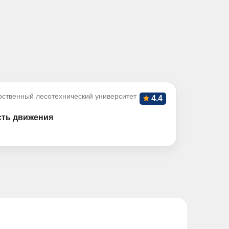
рственный лесотехнический университет
4.4
сть движения