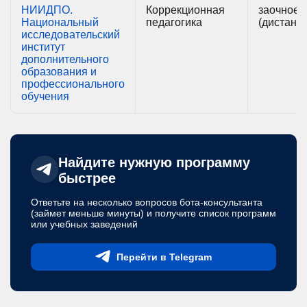
НИИДПО.
Коррекционная
заочное
Национальный
педагогика
(дистанц
исследовательский
институт
дополнительного
образования и
профессионального
обучения
Найдите нужную программу
быстрее
Ответьте на несколько вопросов бота-консультанта
(займет меньше минуты) и получите список программ
или учебных заведений
Перейти в Telegram