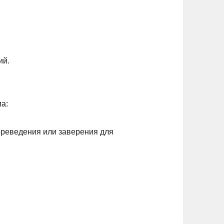
ий.
а:
ереведения или заверения для