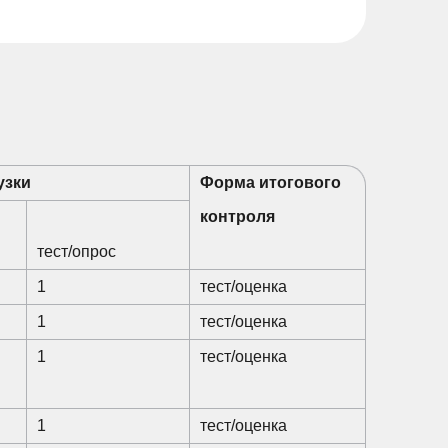
узки
Форма итогового
контроля
тест/опрос
1
тест/оценка
1
тест/оценка
1
тест/оценка
1
тест/оценка