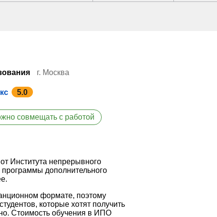
зования
г. Москва
кс
5.0
жно совмещать с работой
 от Института непрерывного
л программы дополнительного
е.
танционном формате, поэтому
студентов, которые хотят получить
нно. Стоимость обучения в ИПО