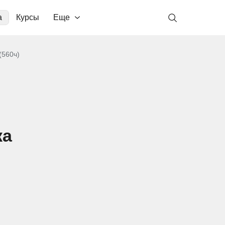
а
Курсы
Еще
(560ч)
ка