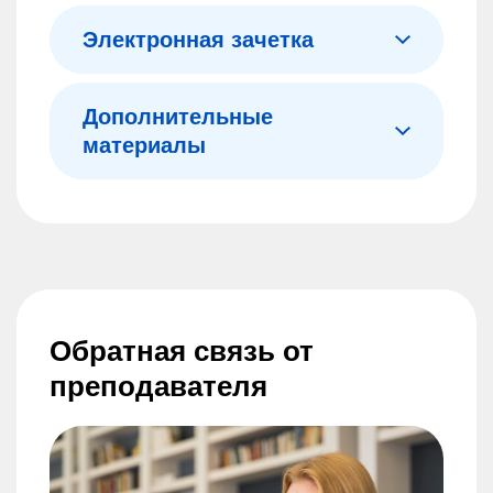
Электронная зачетка
Дополнительные
материалы
На платформе есть большая онлайн-библиотека с материалами, которые помогут глубже изучить темы, и записи всех прошедших вебинаров.
Обратная связь от
преподавателя