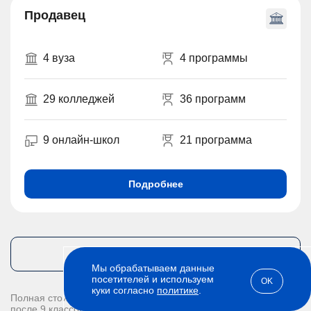
Продавец
4 вуза
4 программы
29 колледжей
36 программ
9 онлайн-школ
21 программа
Подробнее
Все профессии из подборки
Мы обрабатываем данные
посетителей и используем
OK
куки согласно
политике
.
Полная стоимость обучения:
после 9 классов - 196000 рублей