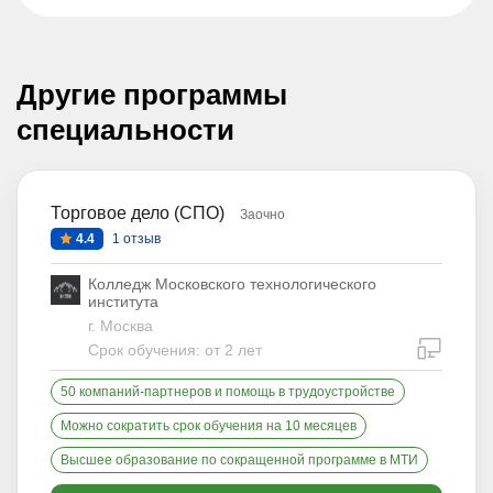
Другие программы
специальности
Торговое дело (СПО)
Заочно
4.4
1 отзыв
Колледж Московского технологического
института
г. Москва
дистан
Срок обучения: от 2 лет
50 компаний-партнеров и помощь в трудоустройстве
Можно сократить срок обучения на 10 месяцев
Высшее образование по сокращенной программе в МТИ