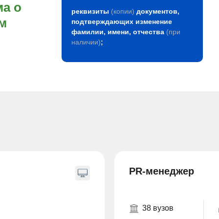
а о
реквизиты
(копии)
документов,
м
подтверждающих изменение
фамилии, имени, отчества
(при
наличии)
;
PR-менеджер
38 вузов