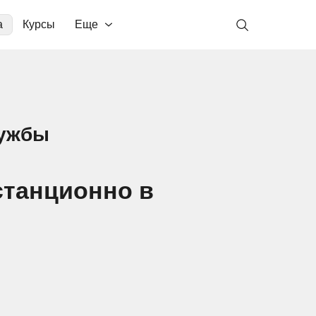
а
Курсы
Еще
лужбы
станционно в