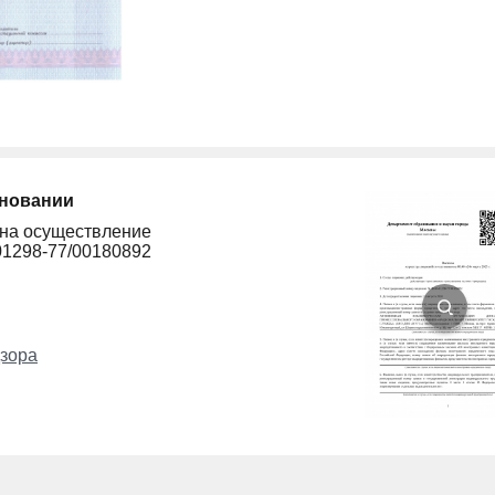
сновании
 на осуществление
01298-77/00180892
зора