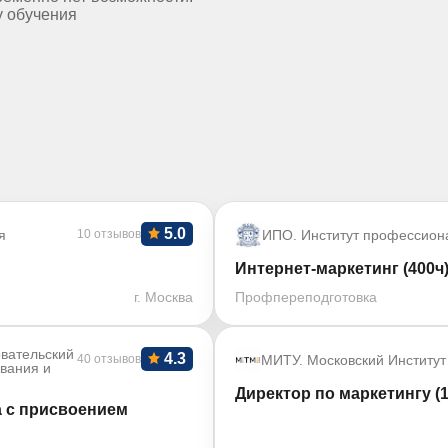
у обучения
5.0
я
10 отзывов
ИПО. Институт профессион
Интернет-маркетинг (400ч
г. Москва
Профпереподготовка
вательский
4.3
40 отзывов
МИТУ. Московский Институт
ования и
Директор по маркетингу (1
а с присвоением