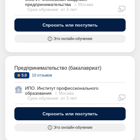
предпринимательства
г. Москва
дистан
Срок обучения: от 3 лет
Спросить или поступить
Это онлайн-обучение
Предпринимательство (бакалавриат)
5.0
10 отзывов
ИПО. Институт профессионального
образования
г. Москва
дистан
Срок обучения: от 3 лет
Спросить или поступить
Это онлайн-обучение