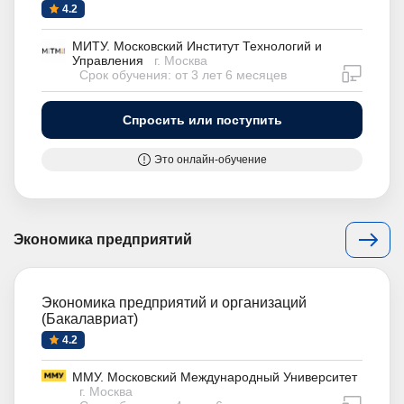
4.2
МИТУ. Московский Институт Технологий и
Управления
г. Москва
дистан
Срок обучения: от 3 лет 6 месяцев
Спросить или поступить
Это онлайн-обучение
Экономика предприятий
Экономика предприятий и организаций
(Бакалавриат)
4.2
ММУ. Московский Международный Университет
г. Москва
дистан