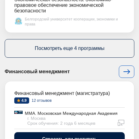
правовое обеспечение экономической
безопасности
Белгородский университет кооперации, экономики и
права
Посмотреть еще 4 программы
Финансовый менеджмент
Финансовый менеджмент (магистратура)
4.9
12 отзывов
ММА. Московская Международная Академия
г. Москва
дистан
Срок обучения: 2 года 6 месяцев
Спросить или поступить