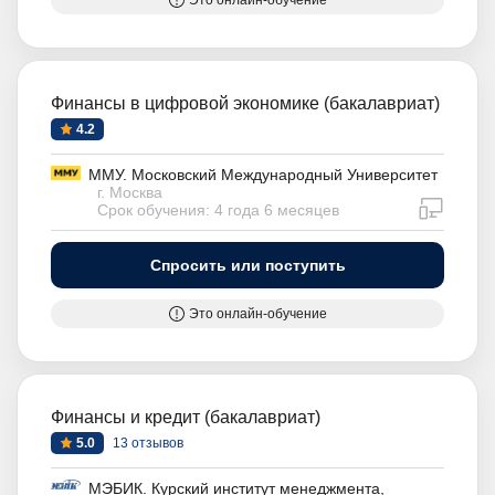
Финансы в цифровой экономике (бакалавриат)
4.2
ММУ. Московский Международный Университет
г. Москва
дистан
Срок обучения: 4 года 6 месяцев
Спросить или поступить
Это онлайн-обучение
Финансы и кредит (бакалавриат)
5.0
13 отзывов
МЭБИК. Курский институт менеджмента,