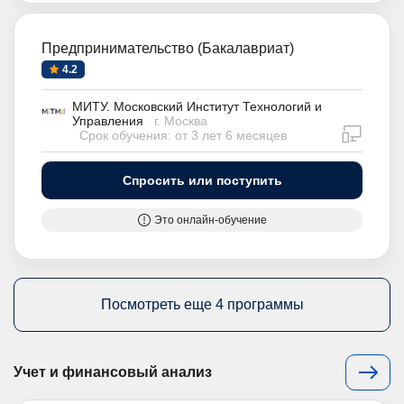
Предпринимательство (Бакалавриат)
4.2
МИТУ. Московский Институт Технологий и
Управления
г. Москва
дистан
Срок обучения: от 3 лет 6 месяцев
Спросить или поступить
Это онлайн-обучение
Посмотреть еще 4 программы
Учет и финансовый анализ