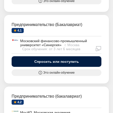
Это онлайн-обучение
Предпринимательство (Бакалавриат)
4.1
Московский финансово-промышленный
университет «Синергия»
г. Москва
дистан
Срок обучения: от 3 лет 6 месяцев
Спросить или поступить
Это онлайн-обучение
Предпринимательство (бакалавриат)
4.2
МосАП. Московская академия