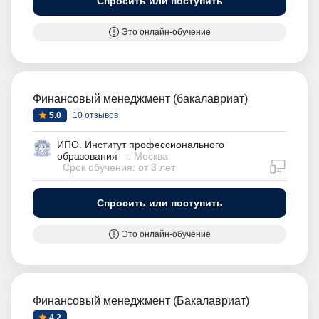
Спросить или поступить
Это онлайн-обучение
Финансовый менеджмент (бакалавриат)
5.0
10 отзывов
ИПО. Институт профессионального
образования
г. Москва
дистан
Срок обучения: от 3 лет
Спросить или поступить
Это онлайн-обучение
Финансовый менеджмент (Бакалавриат)
4.2