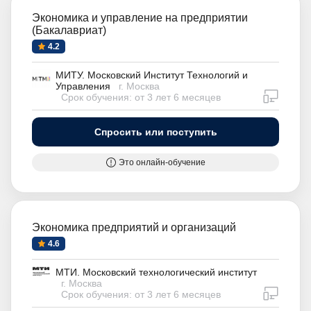
Экономика и управление на предприятии
(Бакалавриат)
4.2
МИТУ. Московский Институт Технологий и
Управления
г. Москва
дистан
Срок обучения: от 3 лет 6 месяцев
Спросить или поступить
Это онлайн-обучение
Экономика предприятий и организаций
4.6
МТИ. Московский технологический институт
г. Москва
дистан
Срок обучения: от 3 лет 6 месяцев