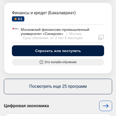
Финансы и кредит (Бакалавриат)
4.1
Московский финансово-промышленный
университет «Синергия»
г. Москва
дистан
Срок обучения: от 3 лет 6 месяцев
Спросить или поступить
Это онлайн-обучение
Посмотреть еще 25 программ
Цифровая экономика