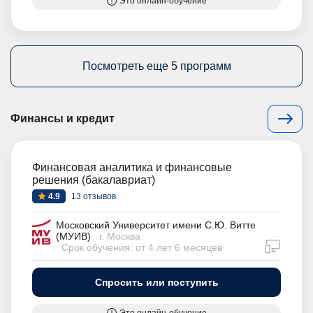
Это онлайн-обучение
Посмотреть еще 5 программ
Финансы и кредит
Финансовая аналитика и финансовые
решения (бакалавриат)
4.9
13 отзывов
Московский Университет имени С.Ю. Витте
(МУИВ)
г. Москва
дистан
Срок обучения: от 4 лет 6 месяцев
Спросить или поступить
Это онлайн-обучение