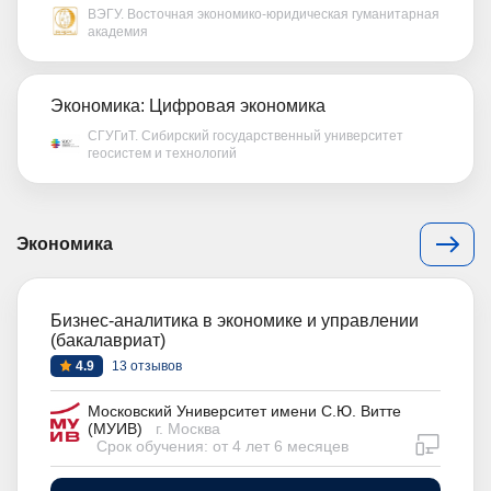
ВЭГУ. Восточная экономико-юридическая гуманитарная
академия
Экономика: Цифровая экономика
СГУГиТ. Сибирский государственный университет
геосистем и технологий
Экономика
Бизнес-аналитика в экономике и управлении
(бакалавриат)
4.9
13 отзывов
Московский Университет имени С.Ю. Витте
(МУИВ)
г. Москва
дистан
Срок обучения: от 4 лет 6 месяцев