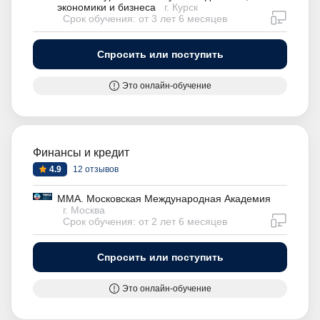
экономики и бизнеса
г. Курск
дистан
Срок обучения: от 3 лет 6 месяцев
Спросить или поступить
Это онлайн-обучение
Финансы и кредит
4.9
12 отзывов
ММА. Московская Международная Академия
г. Москва
дистан
Срок обучения: от 2 лет 6 месяцев
Спросить или поступить
Это онлайн-обучение