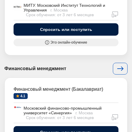
МИТУ. Московский Институт Технологий и
Управления
г. Москва
дистан
Срок обучения: от 3 лет 6 месяцев
Спросить или поступить
Это онлайн-обучение
Финансовый менеджмент
Финансовый менеджмент (Бакалавриат)
4.1
Московский финансово-промышленный
университет «Синергия»
г. Москва
дистан
Срок обучения: от 3 лет 6 месяцев