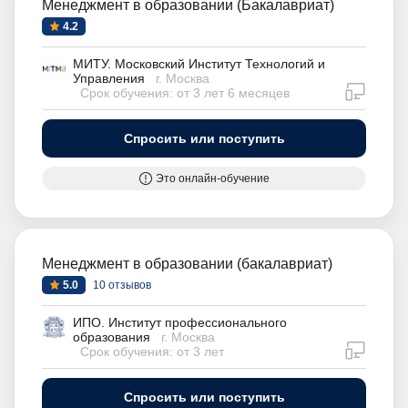
Менеджмент в образовании (Бакалавриат)
4.2
МИТУ. Московский Институт Технологий и
Управления
г. Москва
дистан
Срок обучения: от 3 лет 6 месяцев
Спросить или поступить
Это онлайн-обучение
Менеджмент в образовании (бакалавриат)
5.0
10 отзывов
ИПО. Институт профессионального
образования
г. Москва
дистан
Срок обучения: от 3 лет
Спросить или поступить