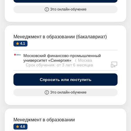
Это онлайн-обучение
Менеджмент в образовании (бакалавриат)
4.1
Московский финансово-промышленный
университет «Синергия»
г. Москва
дистан
Срок обучения: от 3 лет 6 месяцев
Спросить или поступить
Это онлайн-обучение
Менеджмент в образовании
4.6