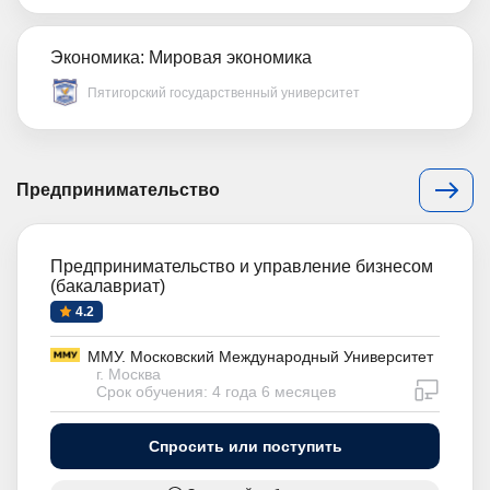
Экономика: Мировая экономика
Пятигорский государственный университет
Предпринимательство
Предпринимательство и управление бизнесом
(бакалавриат)
4.2
ММУ. Московский Международный Университет
г. Москва
дистан
Срок обучения: 4 года 6 месяцев
Спросить или поступить