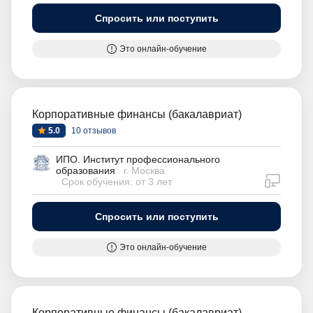
Спросить или поступить
Это онлайн-обучение
Корпоративные финансы (бакалавриат)
5.0
10 отзывов
ИПО. Институт профессионального
образования
г. Москва
дистан
Срок обучения: от 3 лет
Спросить или поступить
Это онлайн-обучение
Корпоративные финансы (бакалавриат)