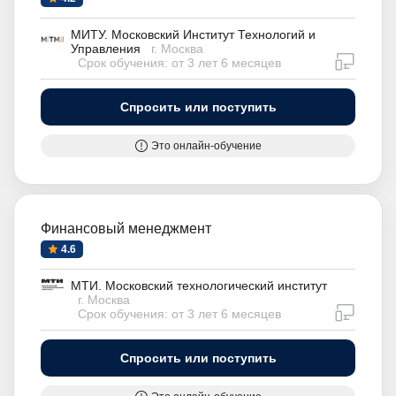
МИТУ. Московский Институт Технологий и
Управления
г. Москва
дистан
Срок обучения: от 3 лет 6 месяцев
Спросить или поступить
Это онлайн-обучение
Финансовый менеджмент
4.6
МТИ. Московский технологический институт
г. Москва
дистан
Срок обучения: от 3 лет 6 месяцев
Спросить или поступить