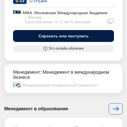
4.9
12 отзывов
ММА. Московская Международная Академия
г. Москва
дистан
Срок обучения: от 2 лет 6 месяцев
Спросить или поступить
Это онлайн-обучение
Менеджмент: Менеджмент в международном
бизнесе
Международный инновационный университет
Менеджмент в образовании