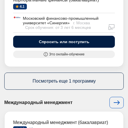
4.1
Московский финансово-промышленный
университет «Синергия»
г. Москва
дистан
Срок обучения: от 3 лет 6 месяцев
Спросить или поступить
Это онлайн-обучение
Посмотреть еще 1 программу
Международный менеджмент
Международный менеджмент (бакалавриат)