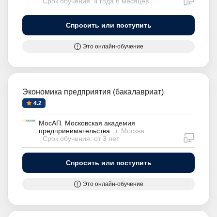
Срок обучения: 4 года 6 месяцев
Спросить или поступить
Это онлайн-обучение
Экономика предприятия (бакалавриат)
4.2
МосАП. Московская академия
предпринимательства
г. Москва
дистан
Срок обучения: от 3 лет
Спросить или поступить
Это онлайн-обучение