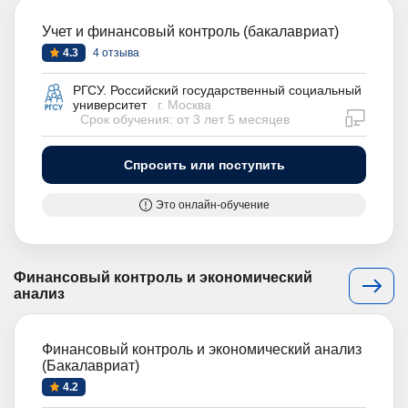
Учет и финансовый контроль (бакалавриат)
4.3
4 отзыва
РГСУ. Российский государственный социальный
университет
г. Москва
дистан
Срок обучения: от 3 лет 5 месяцев
Спросить или поступить
Это онлайн-обучение
Финансовый контроль и экономический
анализ
Финансовый контроль и экономический анализ
(Бакалавриат)
4.2