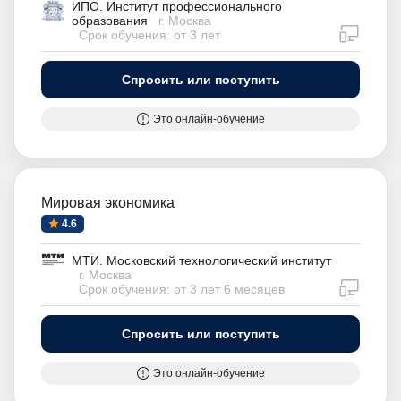
ИПО. Институт профессионального
образования
г. Москва
дистан
Срок обучения: от 3 лет
Спросить или поступить
Это онлайн-обучение
Мировая экономика
4.6
МТИ. Московский технологический институт
г. Москва
дистан
Срок обучения: от 3 лет 6 месяцев
Спросить или поступить
Это онлайн-обучение