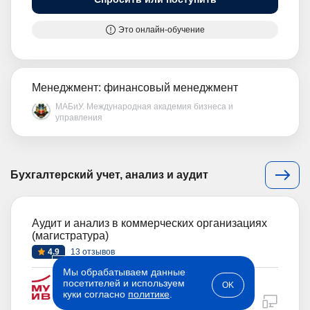
Это онлайн-обучение
Менеджмент: финансовый менеджмент
МАБиУ. Международная академия бизнеса и
управления
Бухгалтерский учет, анализ и аудит
Аудит и анализ в коммерческих организациях
(магистратура)
4.9
13 отзывов
Мы обрабатываем данные
Московский Университет имени С.Ю. Витте
посетителей и используем
OK
(МУИВ)
г. Москва
куки согласно
политике
.
дистан
Срок обучения: от 2 лет 3 месяцев