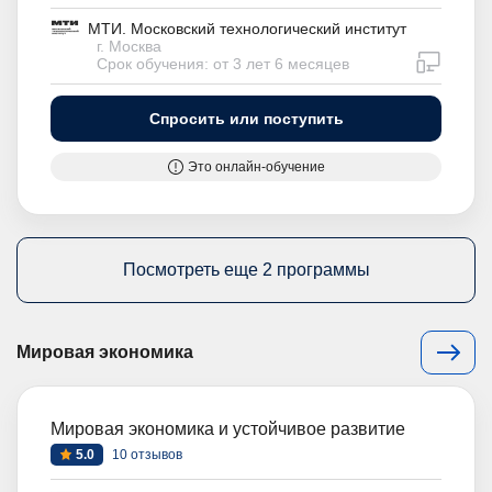
МТИ. Московский технологический институт
г. Москва
дистан
Срок обучения: от 3 лет 6 месяцев
Спросить или поступить
Это онлайн-обучение
Посмотреть еще 2 программы
Мировая экономика
Мировая экономика и устойчивое развитие
5.0
10 отзывов