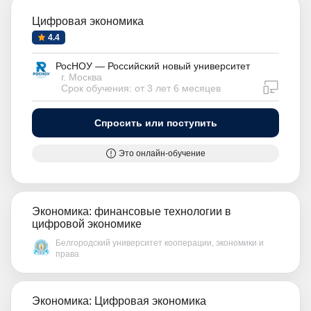
Цифровая экономика
4.4
РосНОУ — Российский новый университет
г. Москва
дистан
Срок обучения: от 3 лет 6 месяцев
Спросить или поступить
Это онлайн-обучение
Экономика: финансовые технологии в
цифровой экономике
Белгородский университет кооперации, экономики и
права
Экономика: Цифровая экономика