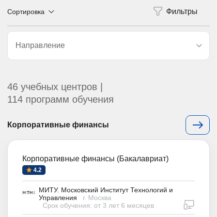
Сортировка
Направление
46 учебных центров |
114 программ обучения
Корпоративные финансы
Корпоративные финансы (Бакалавриат)
4.2
МИТУ. Московский Институт Технологий и
Управления
г. Москва
дистан
Срок обучения: от 3 лет 6 месяцев