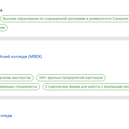
ев
Высшее образование по сокращенной программе в университете Синергия
ики
йский колледж (МВЕК)
рскому мастерству
300+ крупных предприятий-партнеров
тикующие специалисты
Студенческая фирма для работы с реальными пр
олледж