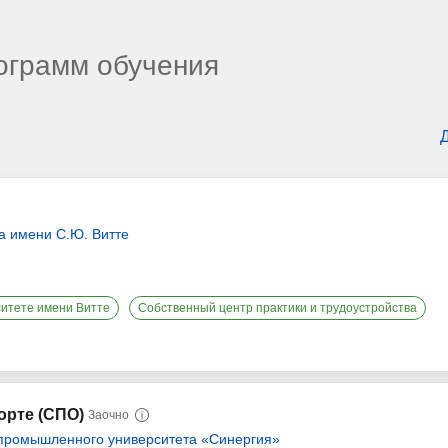
рограмм обучения
а имени С.Ю. Витте
ситете имени Витте
Собственный центр практики и трудоустройства
орте (СПО)
Заочно
промышленного университета «Синергия»