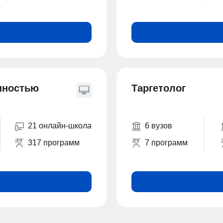
нностью
Таргетолог
21 онлайн-школа
6 вузов
317 программ
7 программ