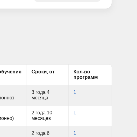
бучения
Сроки, от
Кол-во
программ
3 года 4
1
ионно)
месяца
2 года 10
1
ионно)
месяцев
2 года 6
1