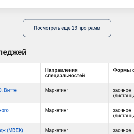
Посмотреть еще 13 программ
леджей
Направления
Формы о
специальностей
. Витте
Маркетинг
заочное
(дистанц
ного
Маркетинг
заочное
(дистанц
дж (МВЕК)
Маркетинг
заочное