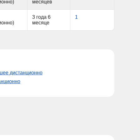
ионно)
месяцев
3 года 6
1
ионно)
месяце
сшее дистанционно
анционно