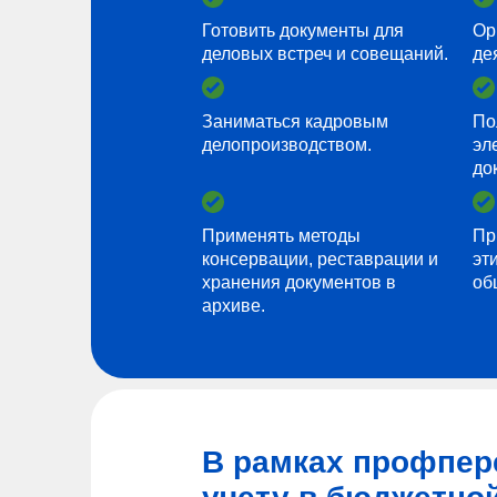
Готовить документы для
Ор
деловых встреч и совещаний.
де
Заниматься кадровым
По
делопроизводством.
эл
до
Применять методы
Пр
консервации, реставрации и
эт
хранения документов в
об
архиве.
В рамках профпер