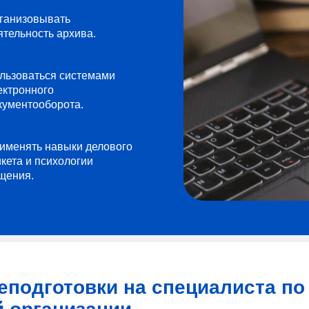
ганизовывать
ятельность архива.
льзоваться системами
ектронного
кументооборота.
именять навыки делового
икета и психологии
щения.
еподготовки на специалиста по