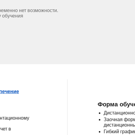
ременно нет возможности.
у обучения
спечение
Форма обуч
Дистанционно
ентационному
Заочная форм
дистанционны
чет в
Гибкий графи