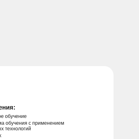
ения:
е обучение
а обучения с применением
х технологий
к