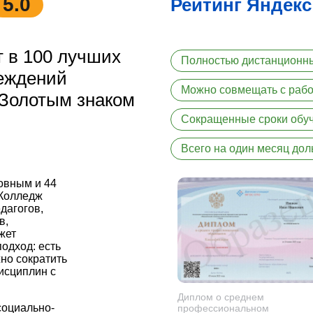
5.0
Рейтинг Яндекс
 в 100 лучших
Полностью дистанционн
еждений
Можно совмещать с рабо
 Золотым знаком
Сокращенные сроки обу
Всего на один месяц дол
новным и 44
 Колледж
дагогов,
в,
жет
одход: есть
но сократить
дисциплин с
Диплом о среднем
социально-
профессиональном