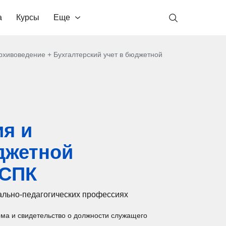
а
Курсы
Еще
хивоведение + Бухгалтерский учет в бюджетной
я и
джетной
НСПК
ально-педагогических профессиях
ма и свидетельство о должности служащего