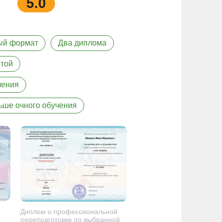
5.0
ый формат
Два диплома
той
чения
ьше очного обучения
Диплом о профессиональной
переподготовке по выбранной