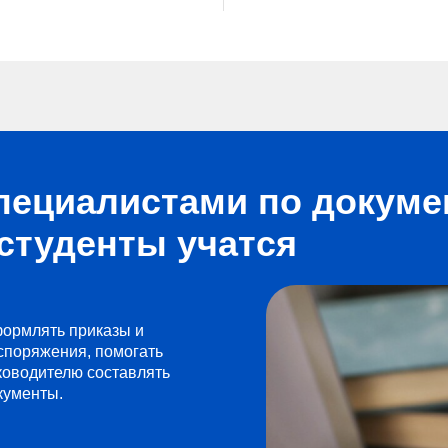
специалистами по докум
студенты учатся
ормлять приказы и
споряжения, помогать
ководителю составлять
кументы.