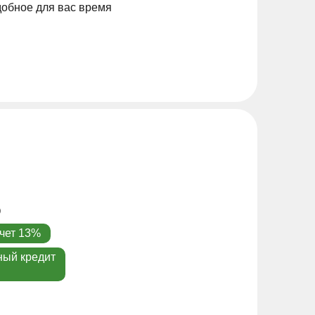
добное для вас время
чет 13%
ный кредит