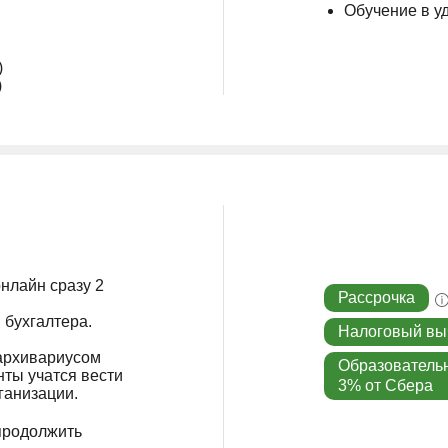
Обучение в у
)
)
нлайн сразу 2
Рассрочка
 бухгалтера.
Налоговый вы
 архивариусом
Образователь
нты учатся вести
3% от Сбера
организации.
продолжить