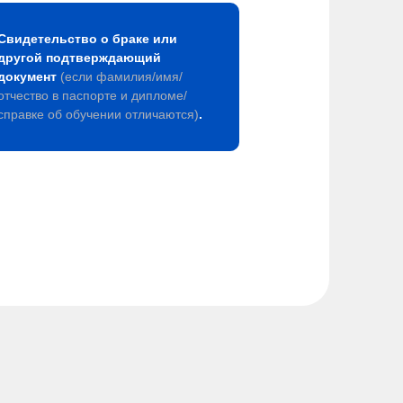
Свидетельство о браке или
другой подтверждающий
документ
(если фамилия/имя/
отчество в паспорте и дипломе/
справке об обучении отличаются)
.