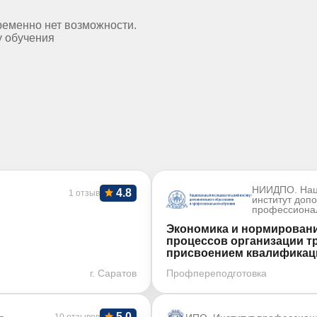
ременно нет возможности.
у обучения
НИИДПО. Нац
4.8
1 отзыв
институт доп
профессиона
Экономика и нормировани
процессов организации тр
присвоением квалификаци
г. Саратов
Профпереподготовка
5.0