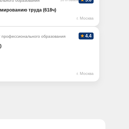
ального образования
10 отзывов
мированию труда (618ч)
г. Москва
4.4
т профессионального образования
)
г. Москва