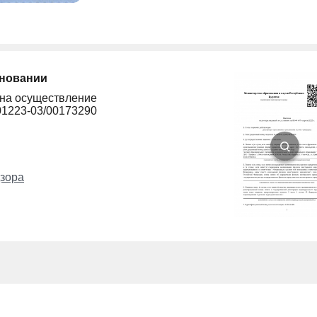
сновании
 на осуществление
01223-03/00173290
зора