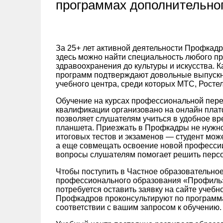
программах дополнительног
За 25+ лет активной деятельности Профкадр
здесь можно найти специальность любого п
здравоохранения до культуры и искусства. 
программ подтверждают довольные выпускн
учебного центра, среди которых МТС, Ростел
Обучение на курсах профессиональной пере
квалификации организовано на онлайн пла
позволяет слушателям учиться в удобное вр
планшета. Приезжать в Профкадры не нужно 
итоговых тестов и экзаменов — студент може
а еще совмещать освоение новой професси
вопросы слушателям помогает решить перс
Чтобы поступить в Частное образовательно
профессионального образования «‎Профиль»
потребуется оставить заявку на сайте учебн
Профкадров проконсультируют по программа
соответствии с вашим запросом к обучению.