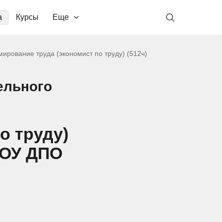
а
Курсы
Еще
ирование труда (экономист по труду) (512ч)
ельного
о труду)
ЧОУ ДПО