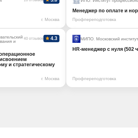
я
10 отзывов
ИПО. Институт профессион
Менеджер по оплате и нор
г. Москва
Профпереподготовка
вательский
4.3
40 отзывов
МИПО. Московский институ
ования и
HR-менеджер с нуля (502 ч
 операционное
рисвоением
му и стратегическому
г. Москва
Профпереподготовка