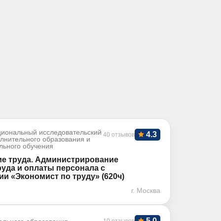
иональный исследовательский
4.3
40 отзывов
олнительного образования и
льного обучения
е труда. Администрирование
уда и оплаты персонала с
и «Экономист по труду» (620ч)
г. Москва
5.0