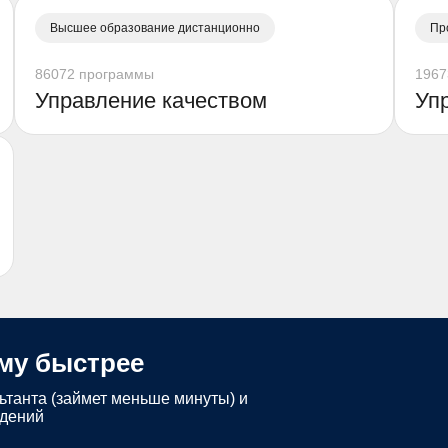
Высшее образование дистанционно
Пр
86072 программы
1967
Управление качеством
Уп
му быстрее
ьтанта (займет меньше минуты) и
едений