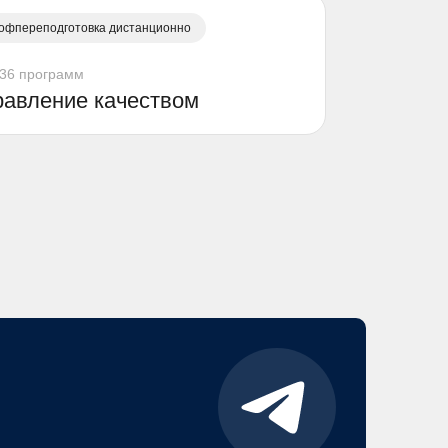
офпереподготовка дистанционно
36 программ
равление качеством