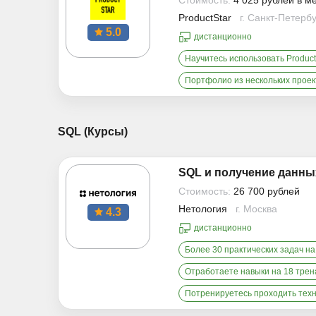
Стоимость:
4 025 рублей в м
ProductStar
г. Санкт-Петерб
5.0
дистанционно
Научитесь использовать Product
Портфолио из нескольких проек
SQL (Курсы)
SQL и получение данны
Стоимость:
26 700 рублей
Нетология
г. Москва
4.3
дистанционно
Более 30 практических задач на
Отработаете навыки на 18 тре
Потренируетесь проходить тех