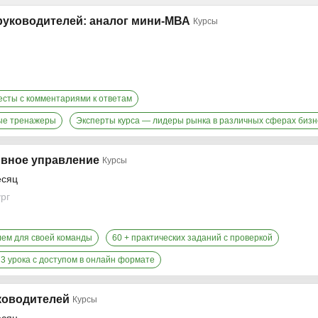
руководителей: аналог мини-МВА
Курсы
есты с комментариями к ответам
вые тренажеры
Эксперты курса — лидеры рынка в различных сферах бизн
ивное управление
Курсы
есяц
ург
лем для своей команды
60 + практических заданий с проверкой
73 урока с доступом в онлайн формате
уководителей
Курсы