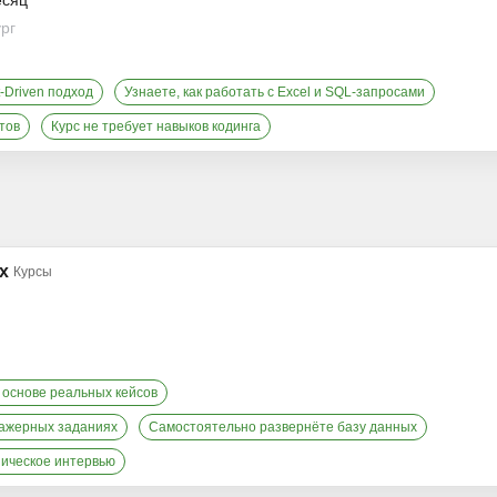
есяц
ург
-Driven подход
Узнаете, как работать с Excel и SQL-запросами
тов
Курс не требует навыков кодинга
х
Курсы
 основе реальных кейсов
нажерных заданиях
Самостоятельно развернёте базу данных
ническое интервью