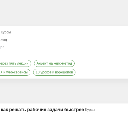
Курсы
есяц
ург
через пять лекций
Акцент на кейс-метод
ия и web-сервисы
10 уроков и воркшопов
 как решать рабочие задачи быстрее
Курсы