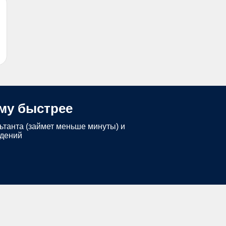
му быстрее
ьтанта (займет меньше минуты) и
едений