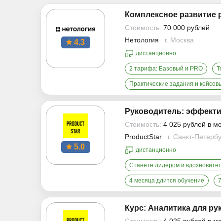
Комплексное развитие 
Стоимость:
70 000 рублей
Нетология
г. Москва
4.3
дистанционно
2 тарифа: Базовый и PRO
Т
Практические задания и кейсо
Руководитель: эффект
Стоимость:
4 025 рублей в м
ProductStar
г. Санкт-Петерб
5.0
дистанционно
Станете лидером и вдохновите
4 месяца длится обучение
Курс: Аналитика для р