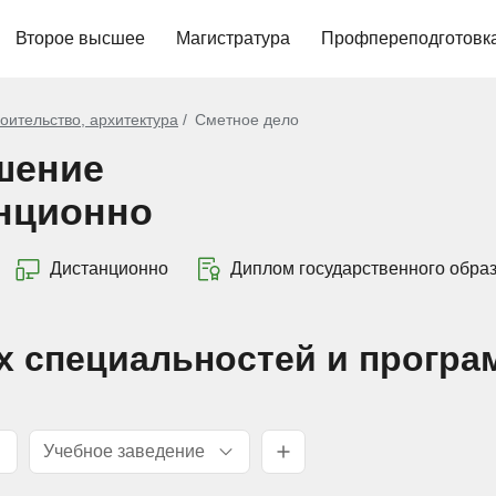
Второе высшее
Магистратура
Профпереподготовк
оительство, архитектура
Сметное дело
шение
нционно
Дистанционно
Диплом государственного обра
х специальностей и програ
Учебное заведение