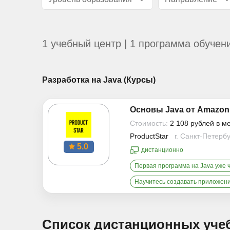
1 учебный центр | 1 программа обучен
Разработка на Java (Курсы)
Основы Java от Amazon
Стоимость:
2 108 рублей в м
ProductStar
г. Санкт-Петерб
5.0
дистанционно
Первая программа на Java уже 
Научитесь создавать приложен
Список дистанционных уче