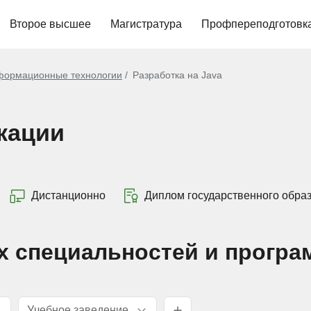
Второе высшее
Магистратура
Профпереподготовк
ормационные технологии
Разработка на Java
кации
Дистанционно
Диплом государственного обра
х специальностей и програ
Учебное заведение