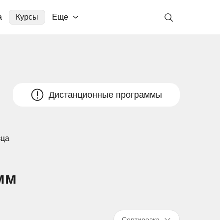
а
Курсы
Еще
Дистанционные программы
зца
мм
Сортировка