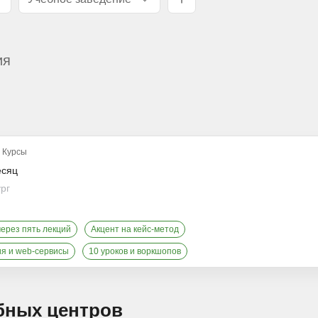
ия
Курсы
есяц
ург
через пять лекций
Акцент на кейс-метод
ия и web-сервисы
10 уроков и воркшопов
бных центров