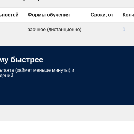
ьностей
Формы обучения
Сроки, от
Кол-
заочное (дистанционно)
1
му быстрее
ьтанта (займет меньше минуты) и
едений