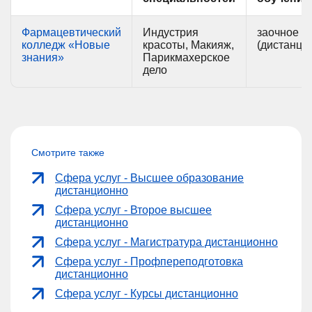
Фармацевтический
Индустрия
заочное
колледж «Новые
красоты, Макияж,
(дистанци
знания»
Парикмахерское
дело
Смотрите также
Сфера услуг - Высшее образование
дистанционно
Сфера услуг - Второе высшее
дистанционно
Сфера услуг - Магистратура дистанционно
Сфера услуг - Профпереподготовка
дистанционно
Сфера услуг - Курсы дистанционно