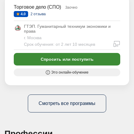
Торговое дело (СПО)
Заочно
4.0
2 отзыва
ГТЭП. Гуманитарный техникум экономики и
права
г. Москва
дистан
Срок обучения: от 2 лет 10 месяцев
Спросить или поступить
Это онлайн-обучение
Смотреть все программы
Профессии