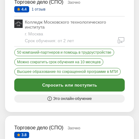
Торговое дело (СПО)
Заочно
4.4
1 отзыв
Колледж Московского технологического
института
г. Москва
дистан
Срок обучения: от 2 лет
50 компаний-партнеров и помощь в трудоустройстве
Можно сократить срок обучения на 10 месяцев
Высшее образование по сокращенной программе в МТИ
Спросить или поступить
Это онлайн-обучение
Торговое дело (СПО)
Заочно
3.8