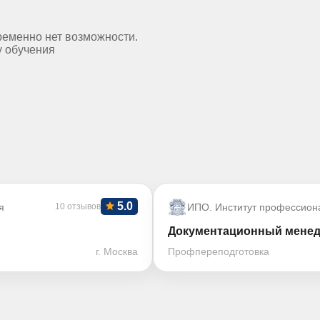
ременно нет возможности.
у обучения
5.0
я
10 отзывов
ИПО. Институт профессион
Документационный менедж
г. Москва
Профпереподготовка