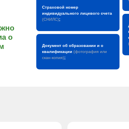
Страховой номер
индивидуального лицевого счета
(СНИЛС)
;
ожно
а о
м
Документ об образовании и о
квалификации
(фотография или
скан-копия)
;