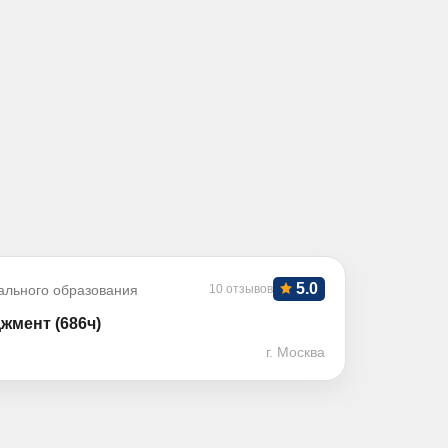
5.0
ального образования
10 отзывов
мент (686ч)
г. Москва