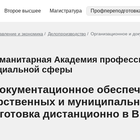
Второе высшее
Магистратура
Профпереподготовк
авление и экономика
Делопроизводство
Организационное и док
уманитарная Академия професс
циальной сферы
документационное обеспе
арственных и муниципальн
дготовка дистанционно в