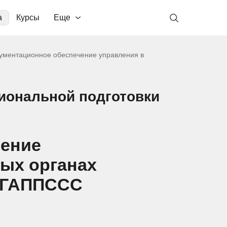
а
Курсы
Еще
ументационное обеспечение управления в
иональной подготовки
чение
ых органах
 ВГАППССС