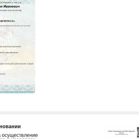
сновании
а осуществление