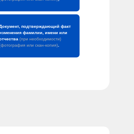
Документ, подтверждающий факт
изменения фамилии, имени или
отчества
(при необходимости)
(фотография или скан-копия)
.