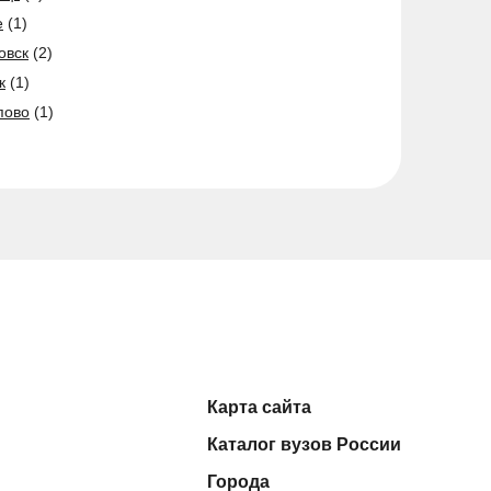
е
(1)
овск
(2)
к
(1)
пово
(1)
Карта сайта
Каталог вузов России
Города