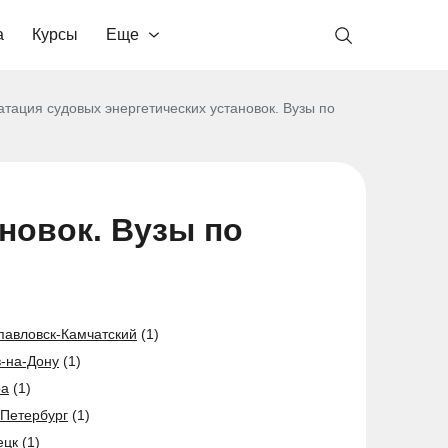
а
Курсы
Еще
атация судовых энергетических установок. Вузы по
новок. Вузы по
павловск-Камчатский
(1)
в-на-Дону
(1)
ра
(1)
-Петербург
(1)
ецк
(1)