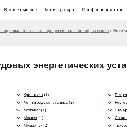
Второе высшее
Магистратура
Профпереподготовк
 специальности высшего профессионального образования
Эксплу
довых энергетических уста
Кропоткин
(1)
Петро
Ленинградская станица
(2)
Росто
Можайск
(1)
Сама
Москва
(1)
Санкт
Мурманск
(2)
Тихор