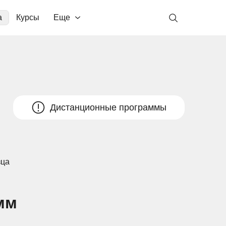
а
Курсы
Еще
Дистанционные программы
зца
мм