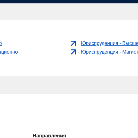
о
Юриспруденция - Высше
нционно
Юриспруденция - Магис
Направления