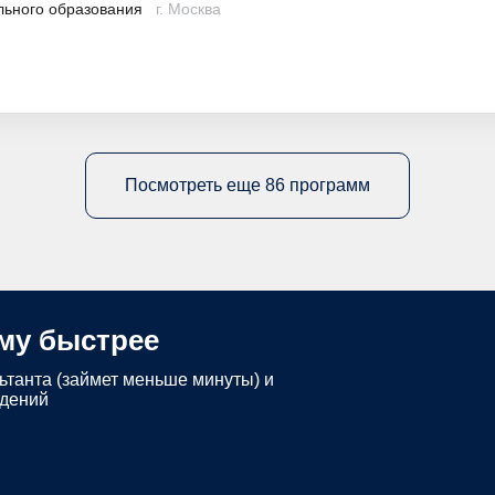
льного образования
г. Москва
Посмотреть еще 86 программ
му быстрее
ьтанта (займет меньше минуты) и
едений