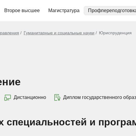
Второе высшее
Магистратура
Профпереподготовк
равления
Гуманитарные и социальные науки
Юриспруденция
ение
Дистанционно
Диплом государственного обра
х специальностей и програ