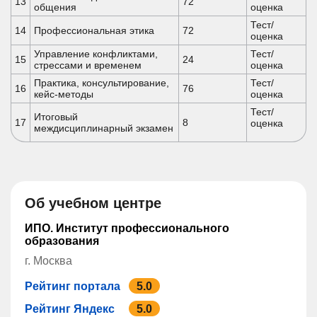
13
72
общения
оценка
Тест/
14
Профессиональная этика
72
оценка
Управление конфликтами,
Тест/
15
24
стрессами и временем
оценка
Практика, консультирование,
Тест/
16
76
кейс-методы
оценка
Тест/
Итоговый
17
8
оценка
междисциплинарный экзамен
Об учебном центре
ИПО. Институт профессионального
образования
г. Москва
Рейтинг портала
5.0
Рейтинг Яндекс
5.0