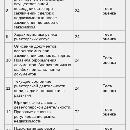
осуществляющей
посредничество при
Тест/
8
24
заключении сделок с
оценка
недвижимостью после
заключения договора с
заказчиком
Характеристика рынка
Тест/
9
24
риелторских услуг
оценка
Описание документов,
используемых при
заключении сделок на торгах.
Тест/
10
Правила оформления
24
оценка
документов. Анализ типичных
ошибок при заполнении
документов
Текущее состояние
риелторской деятельности,
Тест/
11
24
цели, задачи, перспективы
оценка
развития
Юридические аспекты
девелоперской деятельности.
Тест/
12
Правовые основы и
72
оценка
регулирование рынка
недвижимости
Психология делового
Тест/