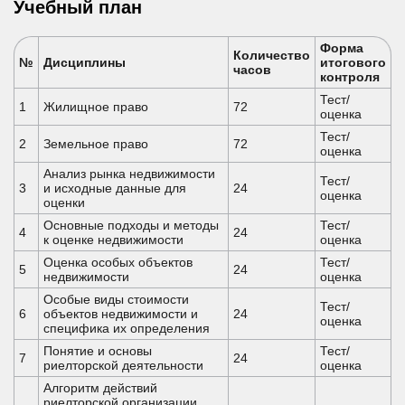
Учебный план
Форма
Количество
№
Дисциплины
итогового
часов
контроля
Тест/
1
Жилищное право
72
оценка
Тест/
2
Земельное право
72
оценка
Анализ рынка недвижимости
Тест/
3
и исходные данные для
24
оценка
оценки
Основные подходы и методы
Тест/
4
24
к оценке недвижимости
оценка
Оценка особых объектов
Тест/
5
24
недвижимости
оценка
Особые виды стоимости
Тест/
6
объектов недвижимости и
24
оценка
специфика их определения
Понятие и основы
Тест/
7
24
риелторской деятельности
оценка
Алгоритм действий
риелторской организации,