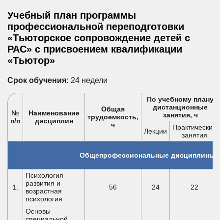
Учебный план программы
профессиональной переподготовки
«Тьюторское сопровождение детей с
РАС» с присвоением квалификации
«Тьютор»
Срок обучения:
24 недели
По учебному плану
дистанционные
Общая
№
Наименование
занятия, ч
трудоемкость,
п/п
дисциплин
ч
Практические
Лекции
занятия
Общепрофессиональные дисциплины
Психология
развития и
1.
56
24
22
возрастная
психология
Основы
специальной