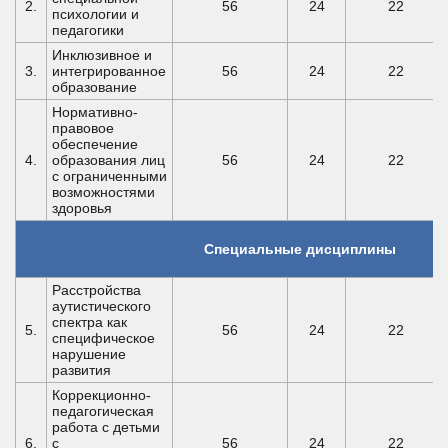
2.
56
24
22
психологии и
педагогики
Инклюзивное и
3.
интегрированное
56
24
22
образование
Нормативно-
правовое
обеспечение
4.
образования лиц
56
24
22
с ограниченными
возможностями
здоровья
Специальные дисциплины
Расстройства
аутистического
спектра как
5.
56
24
22
специфическое
нарушение
развития
Коррекционно-
педагогическая
работа с детьми
6.
с
56
24
22