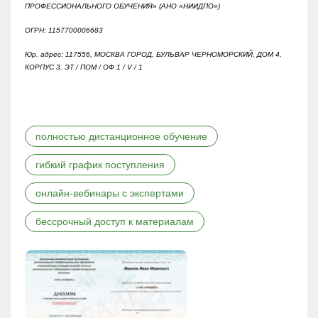
ПРОФЕССИОНАЛЬНОГО ОБУЧЕНИЯ» (АНО «НИИДПО»)
ОГРН: 1157700006683
Юр. адрес: 117556, МОСКВА ГОРОД, БУЛЬВАР ЧЕРНОМОРСКИЙ, ДОМ 4,
КОРПУС 3, ЭТ / ПОМ / ОФ 1 / V / 1
полностью дистанционное обучение
гибкий график поступления
онлайн-вебинары с экспертами
бессрочный доступ к материалам