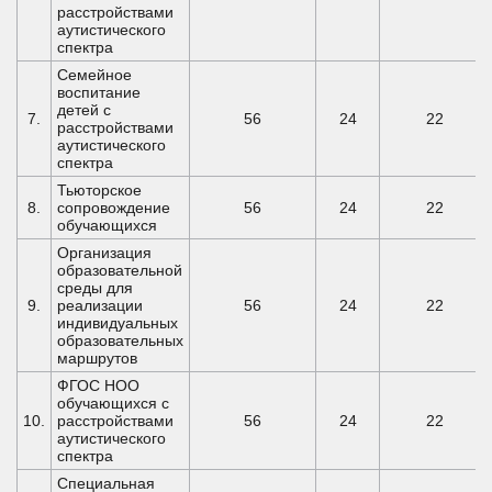
расстройствами
аутистического
спектра
Семейное
воспитание
детей с
7.
56
24
22
расстройствами
аутистического
спектра
Тьюторское
8.
сопровождение
56
24
22
обучающихся
Организация
образовательной
среды для
9.
реализации
56
24
22
индивидуальных
образовательных
маршрутов
ФГОС НОО
обучающихся с
10.
расстройствами
56
24
22
аутистического
спектра
Специальная