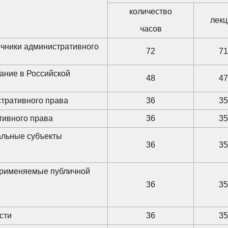
количество
лекц
часов
точники административного
72
71
ание в Российской
48
47
стративного права
36
35
тивного права
36
35
альные субъекты
36
35
применяемые публичной
36
35
сти
36
35