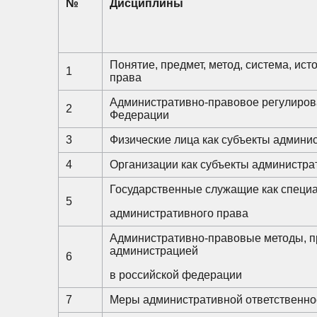
№
Дисциплины
Понятие, предмет, метод, система, ис
1
права
Административно-правовое регулиров
2
Федерации
3
Физические лица как субъекты админи
4
Организации как субъекты администра
Государственные служащие как специ
5
административного права
Административно-правовые методы, 
администрацией
6
в российской федерации
7
Меры административной ответственно