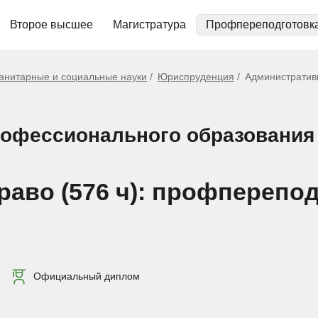
Второе высшее
Магистратура
Профпереподготовк
анитарные и социальные науки
Юриспруденция
Административн
рофессионального образования
аво (576 ч): профперепод
Официальный диплом