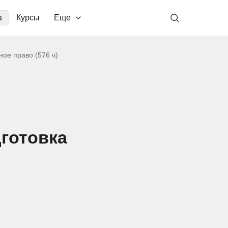
а
Курсы
Еще
ое право (576 ч)
готовка