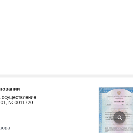
сновании
а осуществление
Л01, № 0011720
зора