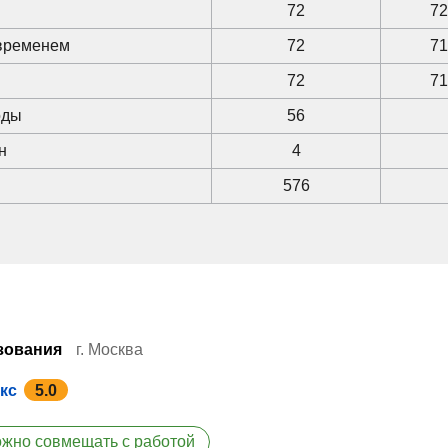
72
72
 временем
72
71
72
71
оды
56
н
4
576
зования
г. Москва
кс
5.0
жно совмещать с работой