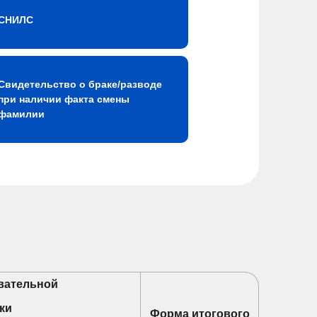
СНИЛС
Свидетельство о браке/разводе
при наличии факта смены
фамилии
вательной
ки
Форма итогового