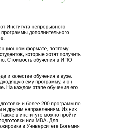
 от Института непрерывного
л программы дополнительного
е.
танционном формате, поэтому
студентов, которые хотят получить
нно. Стоимость обучения в ИПО
е и качестве обучения в вузе.
дходящую ему программу, и он
пе. На каждом этапе обучения его
дготовки и более 200 программ по
м и другим направлениям. Из них
Также в институте можно пройти
одготовки или MBA. Для
ажировка в Университете Богемия