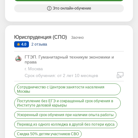
Это онлайн-обучение
Юриспруденция (СПО)
Заочно
4.0
2 отзыва
ГТЭП. Гуманитарный техникум экономики и
права
г. Москва
дистан
Срок обучения: от 2 лет 10 месяцев
Сотрудничество с Центром занятости населения
Москвы
Поступление без ЕГЭ и сокращенный срок обучения в
Институте деловой карьеры
Ускоренный срок обучения при наличии опыта работы
Перевод из одного колледжа в другой без потери курса
Скидка 50% детям участников СВО