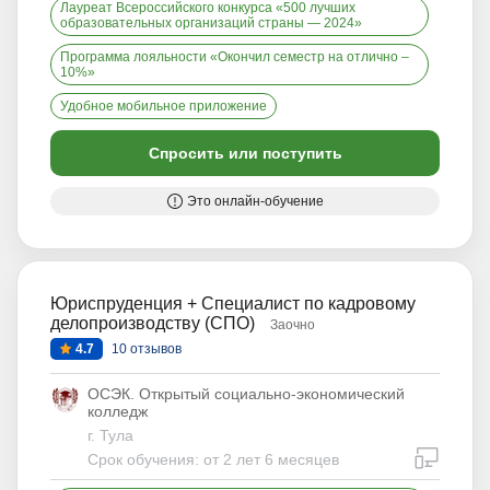
Лауреат Всероссийского конкурса «500 лучших
образовательных организаций страны — 2024»
Программа лояльности «Окончил семестр на отлично –
10%»
Удобное мобильное приложение
Спросить или поступить
Это онлайн-обучение
Юриспруденция + Специалист по кадровому
делопроизводству (СПО)
Заочно
4.7
10 отзывов
ОСЭК. Открытый социально-экономический
колледж
г. Тула
дистан
Срок обучения: от 2 лет 6 месяцев