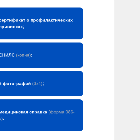
сертификат о профилактических
прививках;
СНИЛС
(копия)
;
6 фотографий
(3х4)
;
медицинская справка
(форма 086-
у)
.