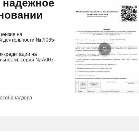
и надежное
сновании
цензия на
й деятельности № Л035-
аккредитации на
льности, серия № А007-
особрнадзора