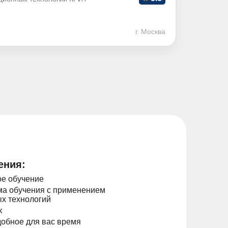
г. Москва
ения:
е обучение
а обучения с применением
х технологий
к
добное для вас время