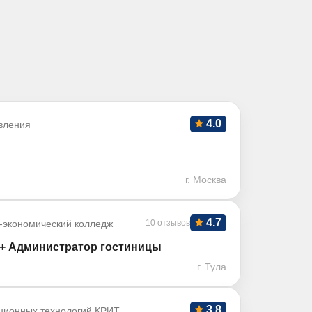
4.0
вления
г. Москва
4.7
-экономический колледж
10 отзывов
 + Администратор гостиницы
г. Тула
3.8
ционных технологий КРИТ