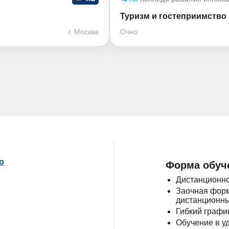
Туризм и гостеприимство
г. Москва
Очно
о
Форма обуч
Дистанционно
Заочная форм
дистанционны
Гибкий графи
Обучение в у