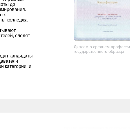
соты до
ммирования.
ных
сты колледжа
итывают
телей, следят
Диплом о среднем професси
государственного образца
ходят кандидаты
даватели
 категории, и