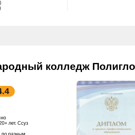
)
)
родный колледж Полигло
4.4
вно
0+ лет. Ссуз
 по разным