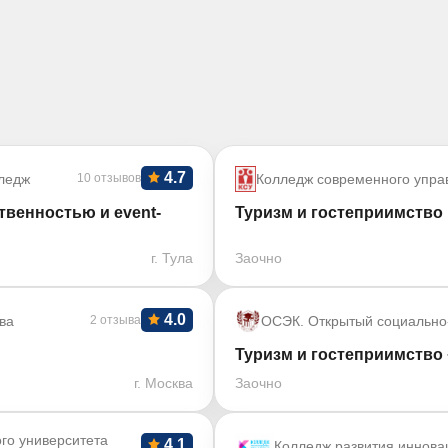
4.7
ледж
10 отзывов
Колледж современного упра
твенностью и event-
Туризм и гостеприимство
г. Тула
Заочно
4.0
ва
2 отзыва
ОСЭК. Открытый социально
Туризм и гостеприимство
г. Москва
Заочно
го университета
4.1
Колледж развития иннова