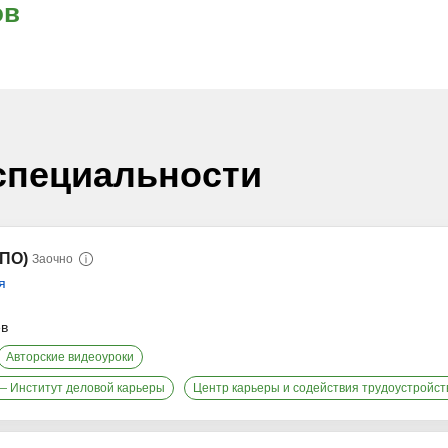
ов
специальности
СПО)
Заочно
я
ев
Авторские видеоуроки
— Институт деловой карьеры
Центр карьеры и содействия трудоустройст