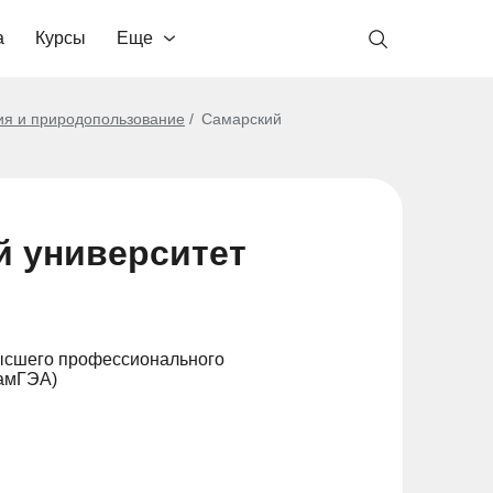
а
Курсы
Еще
ия и природопользование
Самарский
й университет
ысшего профессионального
СамГЭА)