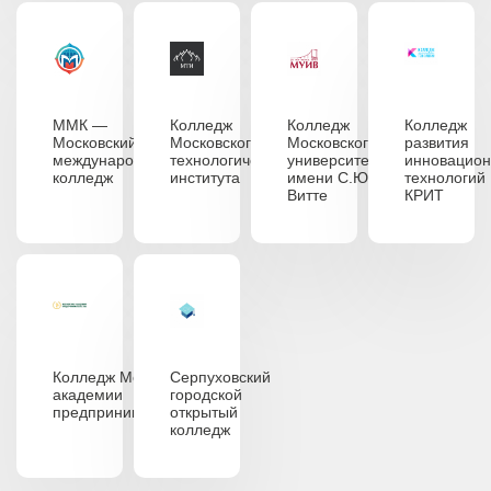
ММК —
Колледж
Колледж
Колледж
Московский
Московского
Московского
развития
международный
технологического
университета
инновацио
колледж
института
имени С.Ю.
технологий
Витте
КРИТ
Колледж Московской
Серпуховский
академии
городской
предпринимательства
открытый
колледж