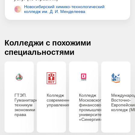
Новосибирский химико-технологический
колледж им. Д. И. Менделеева
Колледжи с похожими
специальностями
ГТЭП.
Колледж
Колледж
Междунаро
Гуманитарный
современного
Московского
Восточно-
техникум
управления
финансово-
Европейски
экономики и
промышленного
колледж (М
права
университета
«Синергия»