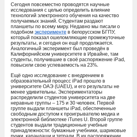
Сегодня повсеместно проводятся научные
исследования с целью определить влияние
технологий электронного обучения на качество
получаемых знаний. Студентам раздают
планшеты по всему миру. Недавно мы писали о
подобном
эксперименте
в белорусском БГПУ,
который показал ошеломляющие промежуточные
результаты, и сегодня он ещё продолжается.
Аналогичный эксперимент был проведён в
Калифорнийском университете в Ирвайне, там
студенты, получившие в своё распоряжение iPad,
повысили свою успеваемость на 23%.
Ещё одно исследование с внедрением в
образовательный процесс iPad прошло в
университете ОАЭ (UAEU), и его результаты не
менее удивительны. Экспериментаторы
распределили студентов университета на две
неравные группы – 175 и 30 человек. Первой
группе выдали планшеты iPad, обеспеченные
свободным доступом к проигрывателю медиа и
электронной библиотеке iTunes U. Второй группе
студентов выдали традиционные учебные
принадлежности: бумажные учебники, шариковые
ручки, карандаши и тетради. В их распоряжении