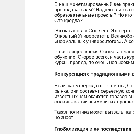
В наш монетизированный век практич
преподавателям? Надолго ли хвати
образовательные проекты? Но кто т
Стэнфорда?
Это касается и Coursera. Эксперты
Открытый Университет в Великобр
«нормальных университетов». А сей
В настоящее время Coursera плани
обучение. Скорее всего, и часть к
курсы, правда, по очень невысоким
Конкуренция с традиционными 
Если, как утверждают эксперты, C
рынке, они составят серьезную ко
известных. Им окажется гораздо в
онлайн-лекции знаменитых профес
Такая политика может вызвать напр
не знает.
Глобализация и ее последствия