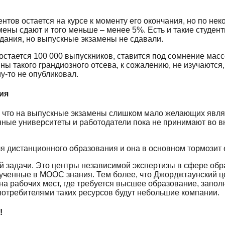
ентов остается на курсе к моменту его окончания, но по не
ены сдают и того меньше – менее 5%. Есть и такие студен
дания, но выпускные экзамены не сдавали.
 остается 100 000 выпускников, ставится под сомнение масс
 такого грандиозного отсева, к сожалению, не изучаются, 
у-то не опубликовал.
ия
, что на выпускные экзамены слишком мало желающих явля
нные университеты и работодатели пока не принимают во
я дистанционного образования и она в основном тормозит 
ой задачи. Это центры независимой экспертизы в сфере обр
ученные в МООС знания. Тем более, что Джорджтаунский ц
на рабочих мест, где требуется высшее образование, запо
отребителями таких ресурсов будут небольшие компании.
!