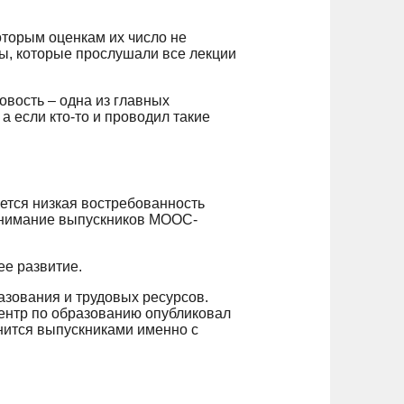
которым оценкам их число не
ты, которые прослушали все лекции
овость – одна из главных
а если кто-то и проводил такие
ется низкая востребованность
 внимание выпускников МООС-
ее развитие.
азования и трудовых ресурсов.
ентр по образованию опубликовал
лнится выпускниками именно с