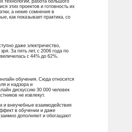
х технологий, работа большого
ся этих проектов и готовность их
тки, а некие сомнения в
е, как показывает практика, со
оступно даже электричество,
ря. За пять лет, с 2006 года по
увеличилась с 44% до 62%.
 онлайн обучения. Сюда относится
ля и надзора и
лайн дискуссию 30 000 человек
тников не извлекут.
так и внеучебные взаимодействия
ффект в обучении и даже
к взаимно дополняют и обогащают