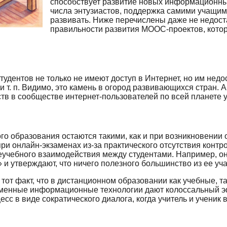
способствует развитие новых информационны
числа энтузиастов, поддержка самими учащими
развивать. Ниже перечислены даже не недоста
правильности развития МООС-проектов, которы
студентов не только не имеют доступ в Интернет, но им нед
т. п. Видимо, это камень в огород развивающихся стран. А з
тв в сообществе интернет-пользователей по всей планете 
го образования остаются такими, как и при возникновении
ри онлайн-экзаменах из-за практического отсутствия контро
учебного взаимодействия между студентами. Например, он
 утверждают, что ничего полезного большинство из ее учас
 тот факт, что в дистанционном образовании как учебные, 
еменные информационные технологии дают колоссальный э
сс в виде сократического диалога, когда учитель и учени