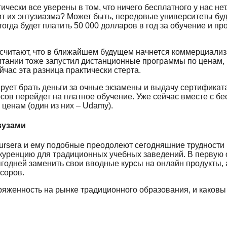
ески все уверены в том, что ничего бесплатного у нас нет.
т их энтузиазма? Может быть, передовые университеты буд
огда будет платить 50 000 долларов в год за обучение и п
 считают, что в ближайшем будущем начнется коммерциализа
итании тоже запустил дистанционные программы по ценам,
час эта разница практически стерта.
рует брать деньги за очные экзамены и выдачу сертифика
урсов перейдет на платное обучение. Уже сейчас вместе с б
 ценам (один из них – Udamy).
вузами
oursera и ему подобные преодолеют сегодняшние трудности
нкуренцию для традиционных учебных заведений. В первую
ыгодней заменить свои вводные курсы на онлайн продукты,
соров.
яженность на рынке традиционного образования, и каковы 