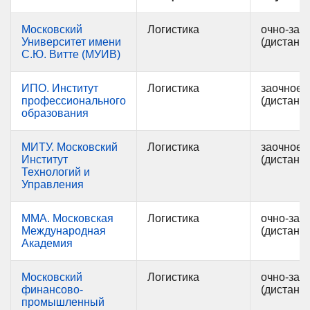
Московский
Логистика
очно-зао
Университет имени
(дистанц
С.Ю. Витте (МУИВ)
ИПО. Институт
Логистика
заочное
профессионального
(дистанц
образования
МИТУ. Московский
Логистика
заочное
Институт
(дистанц
Технологий и
Управления
ММА. Московская
Логистика
очно-зао
Международная
(дистанц
Академия
Московский
Логистика
очно-зао
финансово-
(дистанц
промышленный