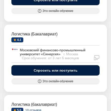
Спросить или поступить
Это онлайн-обучение
Логистика (Бакалавриат)
4.1
Московский финансово-промышленный
университет «Синергия»
г. Москва
дистан
Срок обучения: от 3 лет 6 месяцев
Спросить или поступить
Это онлайн-обучение
Логистика (бакалавриат)
5.0
10 отзывов