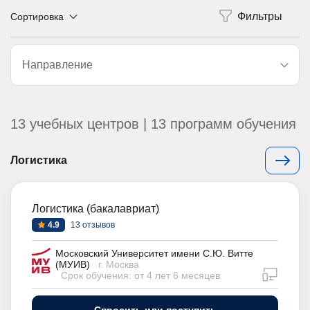
Сортировка
Направление
13 учебных центров | 13 программ обучения
Логистика
Логистика (бакалавриат)
4.9
13 отзывов
Московский Университет имени С.Ю. Витте
(МУИВ)
г. Москва
дистан
Срок обучения: от 4 лет 6 месяцев