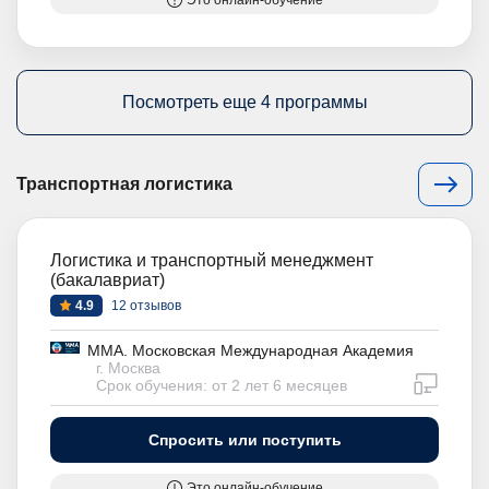
Это онлайн-обучение
Посмотреть еще 4 программы
Транспортная логистика
Логистика и транспортный менеджмент
(бакалавриат)
4.9
12 отзывов
ММА. Московская Международная Академия
г. Москва
дистан
Срок обучения: от 2 лет 6 месяцев
Спросить или поступить
Это онлайн-обучение