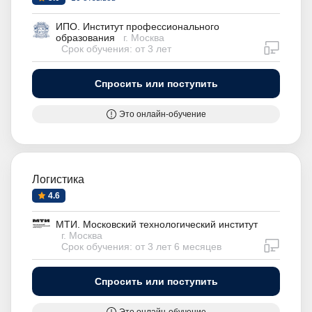
ИПО. Институт профессионального
образования
г. Москва
дистан
Срок обучения: от 3 лет
Спросить или поступить
Это онлайн-обучение
Логистика
4.6
МТИ. Московский технологический институт
г. Москва
дистан
Срок обучения: от 3 лет 6 месяцев
Спросить или поступить