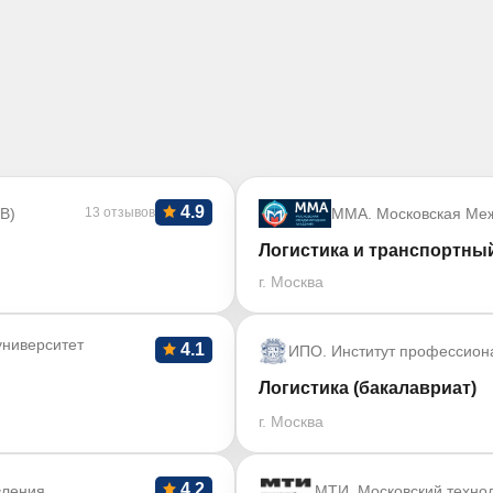
4.9
В)
13 отзывов
ММА. Московская Ме
Логистика и транспортны
г. Москва
ниверситет
4.1
ИПО. Институт профессион
Логистика (бакалавриат)
г. Москва
4.2
вления
МТИ. Московский технол