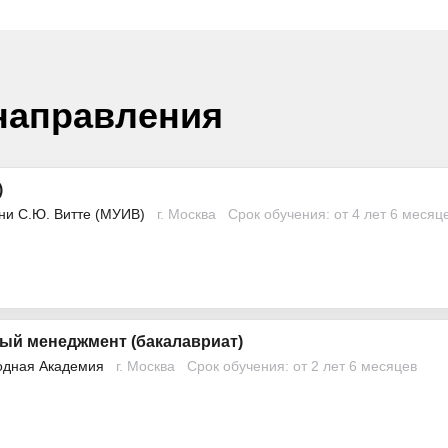
направления
)
ни С.Ю. Витте (МУИВ)
г. Москва
Срок обучения: от 4 лет 6 месяц
ный менеджмент (бакалавриат)
одная Академия
г. Москва
Срок обучения: от 2 лет 6 месяцев