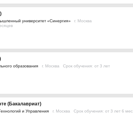
)
ышленный университет «Синергия»
г. Москва
месяцев
)
льного образования
г. Москва
Срок обучения: от 3 лет
те (Бакалавриат)
Технологий и Управления
г. Москва
Срок обучения: от 3 лет 6 ме