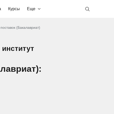
а
Курсы
Еще
 поставок (Бакалавриат)
 институт
лавриат):