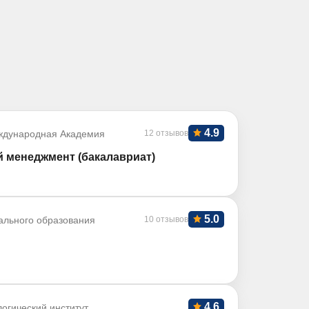
4.9
ждународная Академия
12 отзывов
й менеджмент (бакалавриат)
5.0
ального образования
10 отзывов
4.6
огический институт