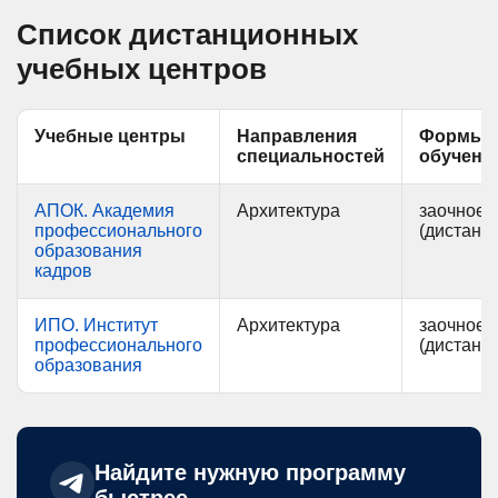
Список дистанционных
учебных центров
Учебные центры
Направления
Формы
специальностей
обучени
АПОК. Академия
Архитектура
заочное
профессионального
(дистанц
образования
кадров
ИПО. Институт
Архитектура
заочное
профессионального
(дистанц
образования
Найдите нужную программу