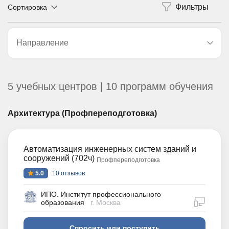
Сортировка
Направление
5 учебных центров | 10 программ обучения
Архитектура (Профпереподготовка)
Автоматизация инженерных систем зданий и
сооружений (702ч)
Профпереподготовка
5.0
10 отзывов
ИПО. Институт профессионального
дистан
образования
г. Москва
Спросить или поступить