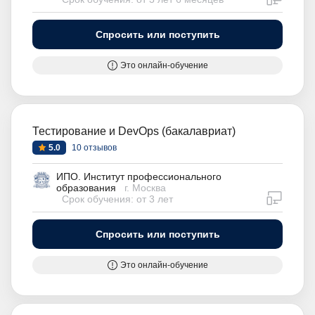
Спросить или поступить
Это онлайн-обучение
Тестирование и DevOps (бакалавриат)
5.0
10 отзывов
ИПО. Институт профессионального
образования
г. Москва
дистан
Срок обучения: от 3 лет
Спросить или поступить
Это онлайн-обучение