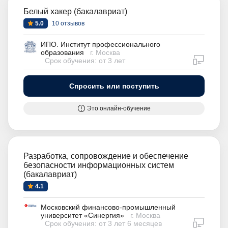
Белый хакер (бакалавриат)
5.0
10 отзывов
ИПО. Институт профессионального
образования
г. Москва
дистан
Срок обучения: от 3 лет
Спросить или поступить
Это онлайн-обучение
Разработка, сопровождение и обеспечение
безопасности информационных систем
(бакалавриат)
4.1
Московский финансово-промышленный
университет «Синергия»
г. Москва
дистан
Срок обучения: от 3 лет 6 месяцев