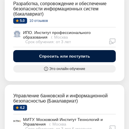
Разработка, сопровождение и обеспечение
безопасности информационных систем
(бакалавриат)
5.0
10 отзывов
ИПО. Институт профессионального
образования
г. Москва
дистан
Срок обучения: от 3 лет
Спросить или поступить
Это онлайн-обучение
Управление банковской и информационной
безопасностью (Бакалавриат)
4.2
МИТУ. Московский Институт Технологий и
Управления
г. Москва
дистан
Срок обучения: от 3 лет 6 месяцев