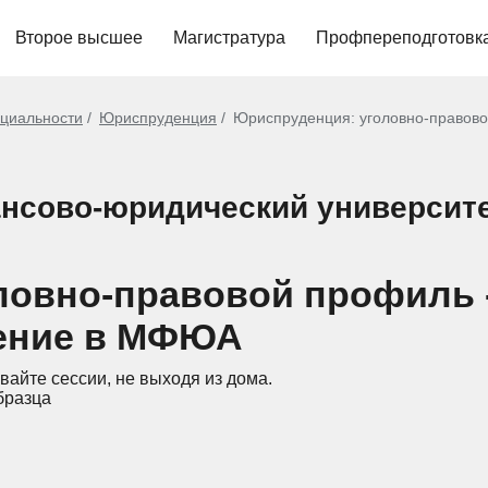
Второе высшее
Магистратура
Профпереподготовк
циальности
Юриспруденция
Юриспруденция: уголовно-правов
ансово-юридический универси
ловно-правовой профиль 
ение в МФЮА
вайте сессии, не выходя из дома.
бразца