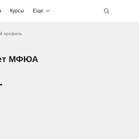
а
Курсы
Еще
ой профиль
тет МФЮА
-