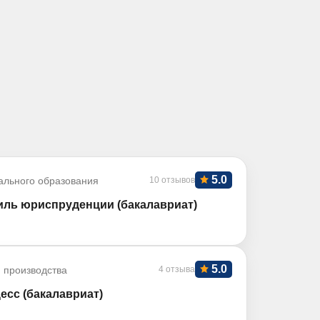
5.0
ального образования
10 отзывов
ль юриспруденции (бакалавриат)
5.0
 производства
4 отзыва
есс (бакалавриат)