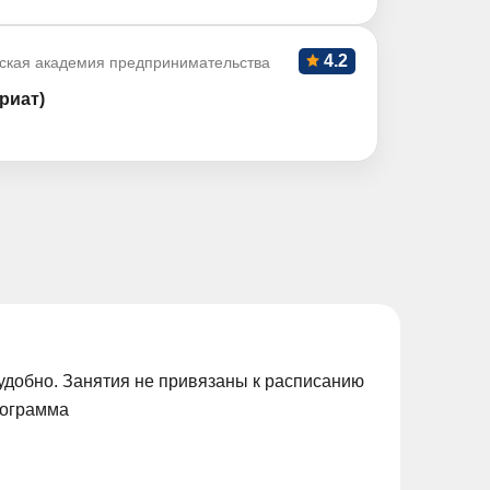
4.2
ская академия предпринимательства
риат)
удобно. Занятия не привязаны к расписанию
рограмма