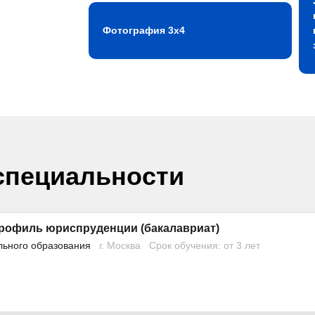
Фотография 3х4
специальности
рофиль юриспруденции (бакалавриат)
льного образования
г. Москва
Срок обучения: от 3 лет