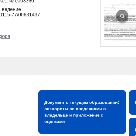
0А01 № 0003360
а ведение
0115-77/00631437
зора
Документ о текущем образовании:
развороты со сведениями о
владельце и приложение с
оценками