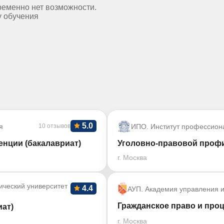
ременно нет возможности.
у обучения
5.0
я
10 отзывов
ИПО. Институт профессион
нции (бакалавриат)
Уголовно-правовой профи
г. Москва
ический университет
4.4
АУП. Академия управления и
Гражданское право и проц
ат)
г. Москва