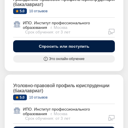
(бакалавриат)
5.0
10 отзывов
ИПО. Институт профессионального
образования
г. Москва
дистан
Срок обучения: от 3 лет
Спросить или поступить
Это онлайн-обучение
Уголовно-правовой профиль юриспруденции
(бакалавриат)
5.0
10 отзывов
ИПО. Институт профессионального
образования
г. Москва
дистан
Срок обучения: от 3 лет