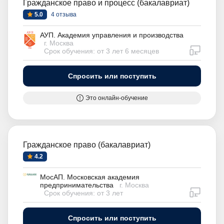
Гражданское право и процесс (бакалавриат)
5.0
4 отзыва
АУП. Академия управления и производства
г. Москва
дистан
Срок обучения: от 3 лет 6 месяцев
Спросить или поступить
Это онлайн-обучение
Гражданское право (бакалавриат)
4.2
МосАП. Московская академия
предпринимательства
г. Москва
дистан
Срок обучения: от 3 лет
Спросить или поступить