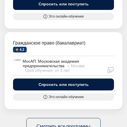
Спросить или поступить
Это онлайн-обучение
Гражданское право (бакалавриат)
4.2
МосАП. Московская академия
предпринимательства
г. Москва
дистан
Срок обучения: от 3 лет
Спросить или поступить
Это онлайн-обучение
Смотреть все программы