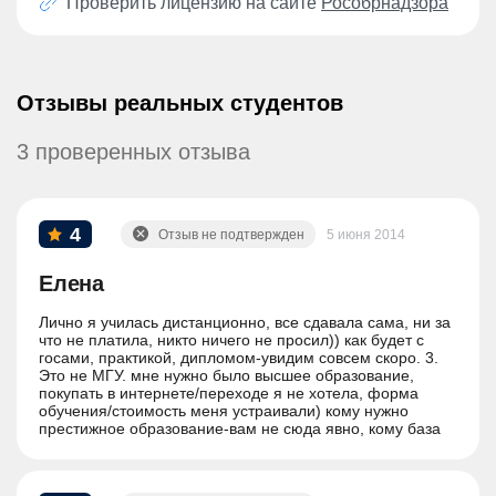
Проверить лицензию на сайте
Рособрнадзора
Отзывы реальных студентов
3 проверенных отзыва
4
Отзыв не подтвержден
5 июня 2014
Елена
Лично я училась дистанционно, все сдавала сама, ни за
что не платила, никто ничего не просил)) как будет с
госами, практикой, дипломом-увидим совсем скоро. 3.
Это не МГУ. мне нужно было высшее образование,
покупать в интернете/переходе я не хотела, форма
обучения/стоимость меня устраивали) кому нужно
престижное образование-вам не сюда явно, кому база
знаний и диплом+экономия времени-вам можно и сюда.