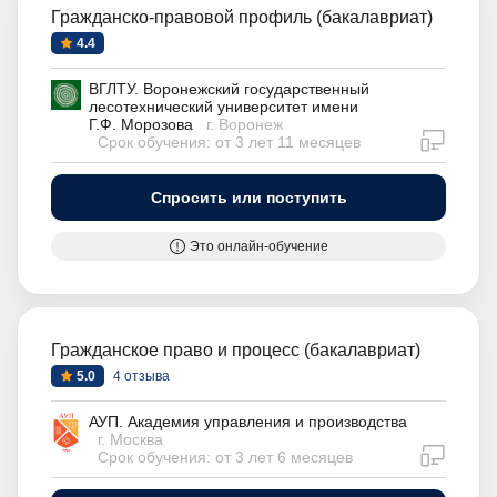
Гражданско-правовой профиль (бакалавриат)
4.4
ВГЛТУ. Воронежский государственный
лесотехнический университет имени
Г.Ф. Морозова
г. Воронеж
дистан
Срок обучения: от 3 лет 11 месяцев
Спросить или поступить
Это онлайн-обучение
Гражданское право и процесс (бакалавриат)
5.0
4 отзыва
АУП. Академия управления и производства
г. Москва
дистан
Срок обучения: от 3 лет 6 месяцев