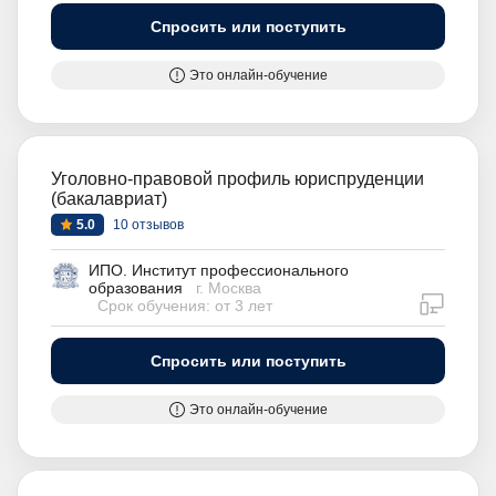
Спросить или поступить
Это онлайн-обучение
Уголовно-правовой профиль юриспруденции
(бакалавриат)
5.0
10 отзывов
ИПО. Институт профессионального
образования
г. Москва
дистан
Срок обучения: от 3 лет
Спросить или поступить
Это онлайн-обучение