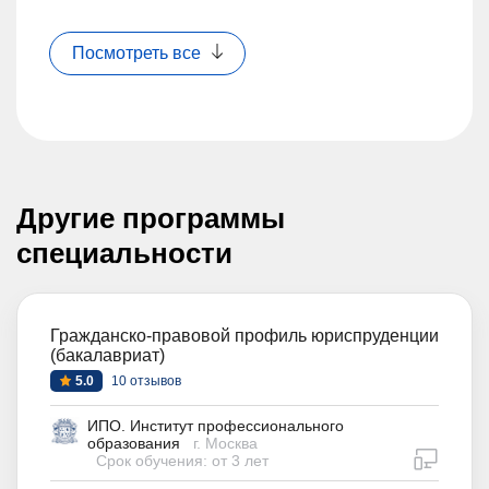
Посмотреть все
Другие программы
специальности
Гражданско-правовой профиль юриспруденции
(бакалавриат)
5.0
10 отзывов
ИПО. Институт профессионального
образования
г. Москва
дистан
Срок обучения: от 3 лет