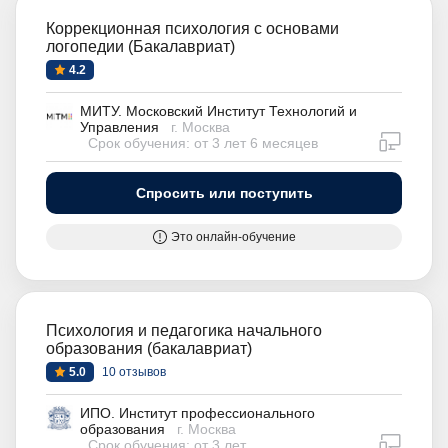
Коррекционная психология с основами
логопедии (Бакалавриат)
4.2
МИТУ. Московский Институт Технологий и
Управления
г. Москва
дистан
Срок обучения: от 3 лет 6 месяцев
Спросить или поступить
Это онлайн-обучение
Психология и педагогика начального
образования (бакалавриат)
5.0
10 отзывов
ИПО. Институт профессионального
образования
г. Москва
дистан
Срок обучения: от 3 лет