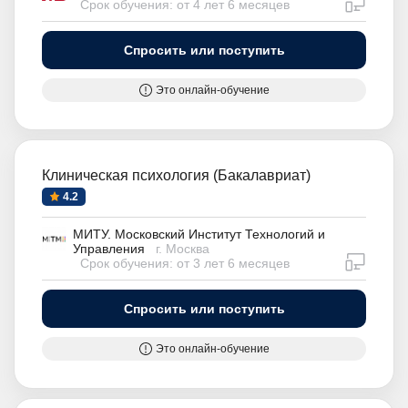
дистан
Срок обучения: от 4 лет 6 месяцев
Спросить или поступить
Это онлайн-обучение
Клиническая психология (Бакалавриат)
4.2
МИТУ. Московский Институт Технологий и
Управления
г. Москва
дистан
Срок обучения: от 3 лет 6 месяцев
Спросить или поступить
Это онлайн-обучение