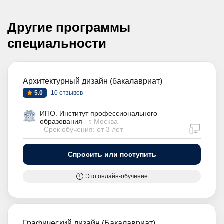
Другие программы
специальности
Архитектурный дизайн (бакалавриат)
5.0
10 отзывов
ИПО. Институт профессионального
образования
г. Москва
дистан
Срок обучения: от 3 лет
Спросить или поступить
Это онлайн-обучение
Графический дизайн (Бакалавриат)