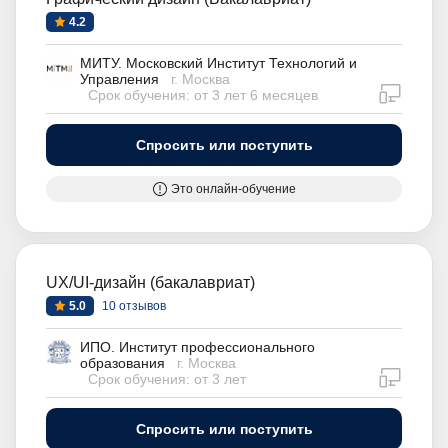
4.2
МИТУ. Московский Институт Технологий и
Управления
г. Москва
дистан
Срок обучения: от 3 лет 6 месяцев
Спросить или поступить
Это онлайн-обучение
UX/UI-дизайн (бакалавриат)
5.0
10 отзывов
ИПО. Институт профессионального
образования
г. Москва
дистан
Срок обучения: от 3 лет
Спросить или поступить