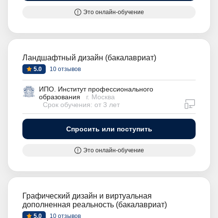
Это онлайн-обучение
Ландшафтный дизайн (бакалавриат)
5.0
10 отзывов
ИПО. Институт профессионального
образования
г. Москва
дистан
Срок обучения: от 3 лет
Спросить или поступить
Это онлайн-обучение
Графический дизайн и виртуальная
дополненная реальность (бакалавриат)
5.0
10 отзывов