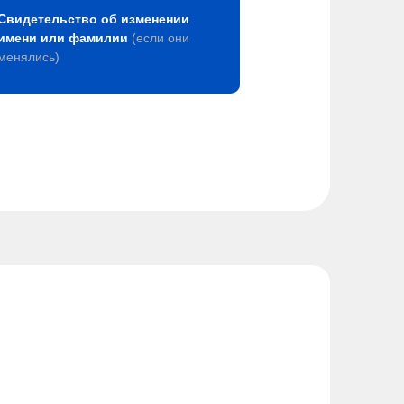
Свидетельство об изменении
имени или фамилии
(если они
менялись)