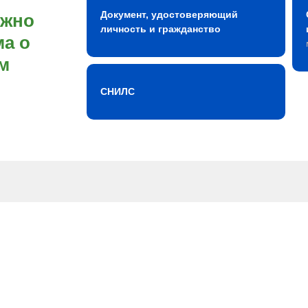
Документ, удостоверяющий
ожно
личность и гражданство
а о
м
СНИЛС