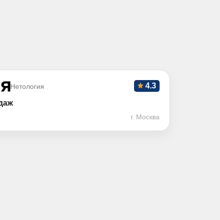
4.3
Нетология
даж
г. Москва