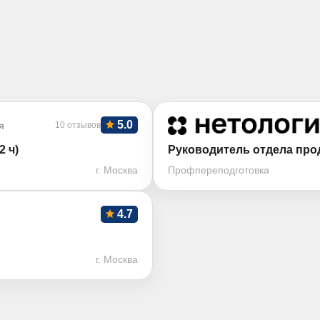
5.0
я
10 отзывов
 ч)
Руководитель отдела про
г. Москва
Профпереподготовка
4.7
г. Москва