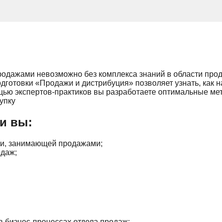
одажами невозможно без комплекса знаний в области прода
дготовки «Продажи и дистрибуция» позволяет узнать, как 
щью экспертов-практиков вы разработаете оптимальные мет
упку
ли вы:
ии, занимающей продажами;
одаж;
 бизнес-процессах отдела продаж;