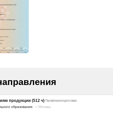
направления
ям продукции (512 ч)
Профпереподготовка
льного образования
г. Москва