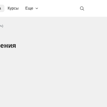
а
Курсы
Еще
ч)
ления