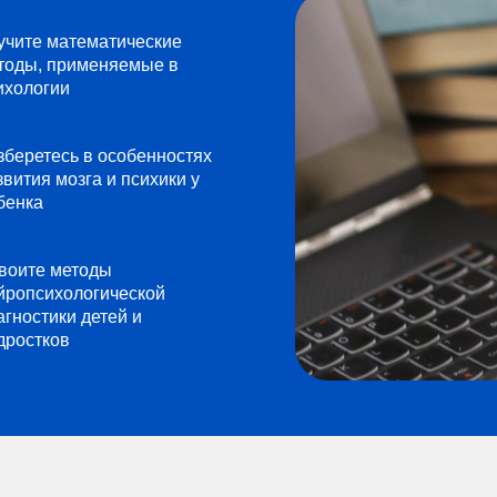
учите математические
тоды, применяемые в
ихологии
зберетесь в особенностях
звития мозга и психики у
бенка
воите методы
йропсихологической
агностики детей и
дростков