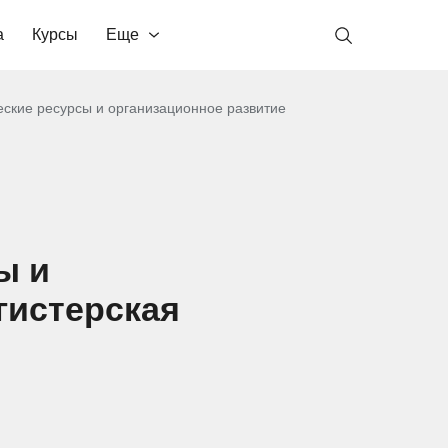
а
Курсы
Еще
ские ресурсы и организационное развитие
ы и
гистерская