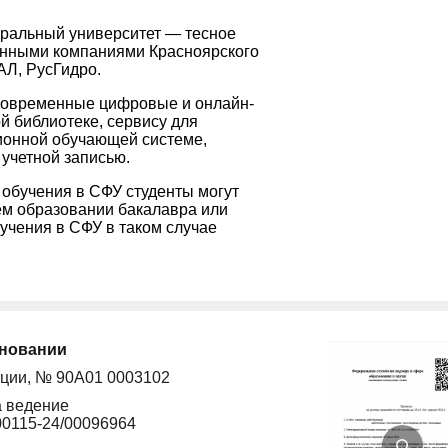
еральный университет — тесное
енными компаниями Красноярского
АЛ, РусГидро.
 современные цифровые и онлайн-
ой библиотеке, сервису для
ионной обучающей системе,
 учетной записью.
 обучения в СФУ студенты могут
ем образовании бакалавра или
бучения в СФУ в таком случае
сновании
ации, № 90А01 0003102
а ведение
00115-24/00096964