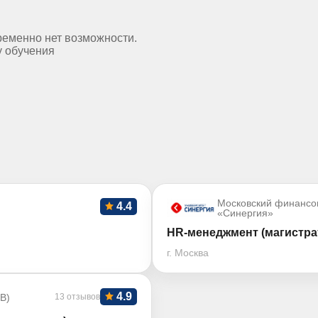
ременно нет возможности.
у обучения
Московский финансо
4.4
«Синергия»
HR-менеджмент (магистра
г. Москва
4.9
В)
13 отзывов