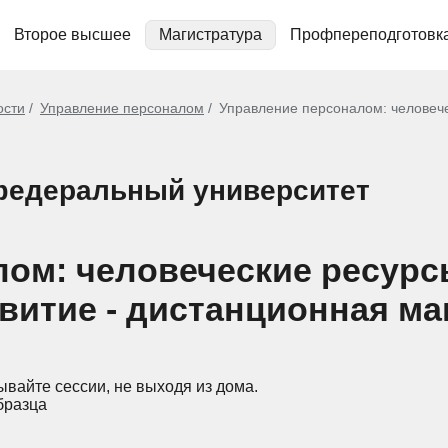
Второе высшее
Магистратура
Профпереподготовк
ости
Управление персоналом
Управление персоналом: человече
федеральный университет
ом: человеческие ресурс
витие - дистанционная ма
ывайте сессии, не выходя из дома.
бразца