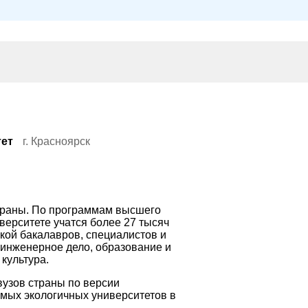
тет
г. Красноярск
траны. По программам высшего
ерситете учатся более 27 тысяч
вкой бакалавров, специалистов и
, инженерное дело, образование и
 культура.
вузов страны по версии
амых экологичных университетов в