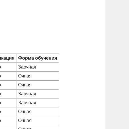
икация
Форма обучения
р
Заочная
р
Очная
р
Очная
р
Заочная
р
Заочная
р
Очная
р
Очная