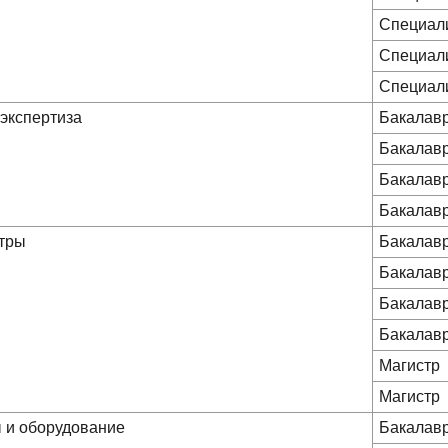
Специал
Специал
Специал
 экспертиза
Бакалав
Бакалав
Бакалав
Бакалав
стры
Бакалав
Бакалав
Бакалав
Бакалав
Магистр
Магистр
 и оборудование
Бакалав