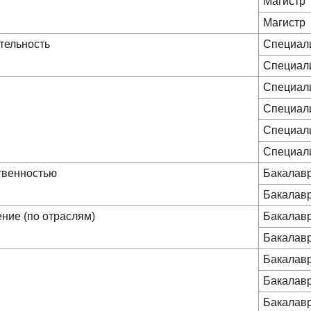
Магистр
Магистр
тельность
Специал
Специал
Специал
Специал
Специал
Специал
ственностью
Бакалав
Бакалав
ние (по отраслям)
Бакалав
Бакалав
Бакалав
Бакалав
Бакалав