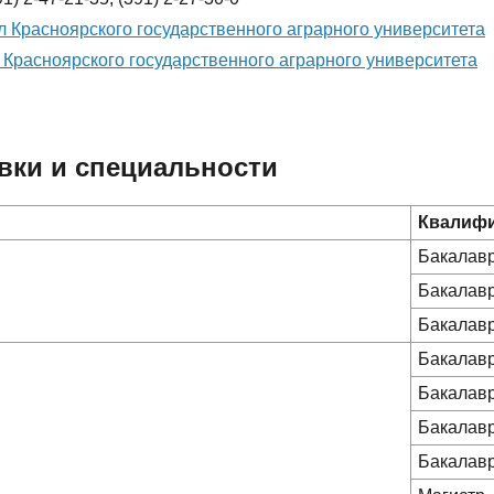
 Красноярского государственного аграрного университета
Красноярского государственного аграрного университета
вки и специальности
Квалиф
Бакалав
Бакалав
Бакалав
Бакалав
Бакалав
Бакалав
Бакалав