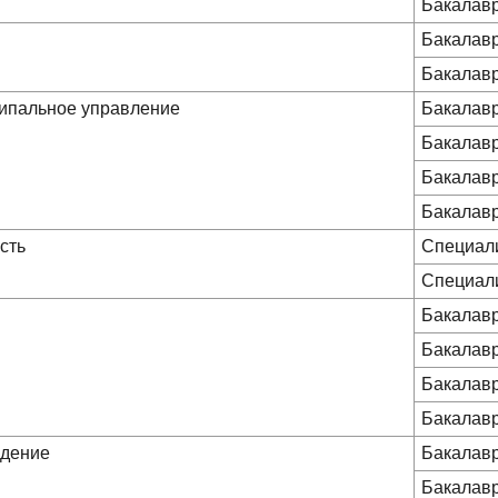
Бакалав
Бакалав
Бакалав
ципальное управление
Бакалав
Бакалав
Бакалав
Бакалав
сть
Специал
Специал
Бакалав
Бакалав
Бакалав
Бакалав
едение
Бакалав
Бакалав