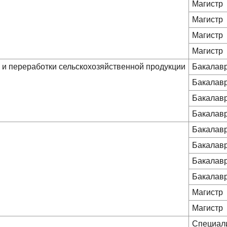
Магистр
Магистр
Магистр
Магистр
а и переработки сельскохозяйственной продукции
Бакалав
Бакалав
Бакалав
Бакалав
Бакалав
Бакалав
Бакалав
Бакалав
Магистр
Магистр
Специал